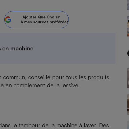
Ajouter
Que Choisir
à mes sources préférées
- Ustensile
Foie gras
Aide auditive
r
Assurance vie
s en machine
Poêle à granulés
gne - Comment choisir une
lus commun, conseillé pour tous les produits
lle de champagne
en ligne
ine en complément de la lessive.
Ordinateur portable
Crème solaire
Lave-vaisselle
 dans le tambour de la machine à laver. Des