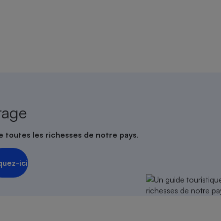
rage
e toutes les richesses de notre pays
.
quez-ici