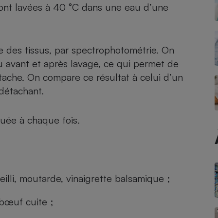
Électricité - Gaz
 sont lavées à 40 °C dans une eau d’une
Appareil photo
numérique
e des tissus, par spectrophotométrie. On
Four encastrable
su avant et après lavage, ce qui permet de
tache. On compare ce résultat à celui d’un
 détachant.
Lessive
ctuée à chaque fois.
Aspirateur
eilli, moutarde, vinaigrette balsamique ;
 bœuf cuite ;