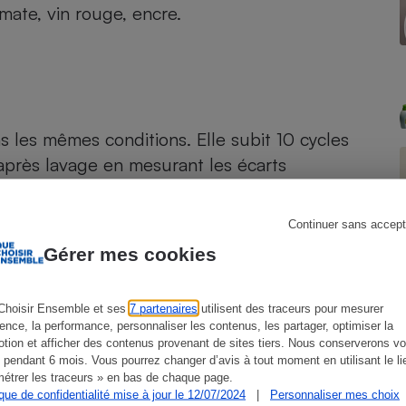
omate, vin rouge, encre.
s
Réfrigérateur
 les mêmes conditions. Elle subit 10 cycles
après lavage en mesurant les écarts
Continuer sans accept
Gérer mes cookies
Choisir Ensemble et ses
7 partenaires
utilisent des traceurs pour mesurer
sur Internet par les fabricants ou les
ience, la performance, personnaliser les contenus, les partager, optimiser la
 parfums allergisants qui doivent figurer sur
tion et afficher des contenus provenant de sites tiers. Nous conserverons vo
 pendant 6 mois. Vous pourrez changer d’avis à tout moment en utilisant le li
et 4 conservateurs très allergisants (MIT,
étrer les traceurs » en bas de chaque page.
sence de substances pouvant être
ique de confidentialité mise à jour le 12/07/2024
|
Personnaliser mes choix