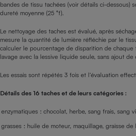
Radiateur électrique
bandes de tissu tachées (voir détails ci-dessous)
dureté moyenne (25 °f).
Téléphone mobile -
Smartphone
Le nettoyage des taches est évalué, après séchag
Plaque de cuisson à
induction
mesure la quantité de lumière réfléchie par le tis
calculer le pourcentage de disparition de chaque 
lavage avec la lessive liquide seule, sans ajout de
Climatiseur -
Ventilateur
Les essais sont répétés 3 fois et l’évaluation effe
Antivirus
Détails des 16 taches et de leurs catégories :
Climatiseur -
Ventilateur
enzymatiques : chocolat, herbe, sang frais, sang vi
grasses : huile de moteur, maquillage, graisse de