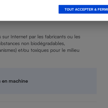
s d’utilisation est pénalisée.
TOUT ACCEPTER & FERM
sur Internet par les fabricants ou les
substances non biodégradables,
nismes) et/ou toxiques pour le milieu
s en machine