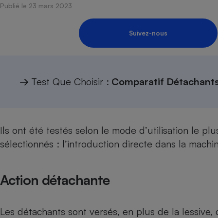
Publié le 23 mars 2023
Internet
Gros électroménager
Téléphonie
Suivez-nous
Petit électroménager 
Complément
alimentaire
Mutuelle
Assurance emprunteu
→
Test Que Choisir :
Comparatif Détachant
Matelas
Champa
Ils ont été testés selon le mode d’utilisation le p
boutei
Banque 
sélectionnés : l’introduction directe dans la mach
Téléviseur
Antimoustique
Lave-linge
Action détachante
Les détachants sont versés, en plus de la lessive,