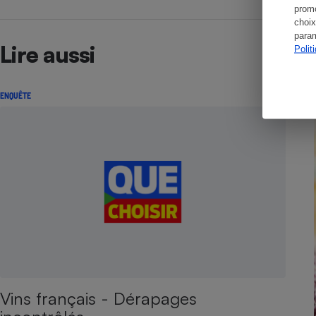
promo
choix
param
Lire aussi
Polit
ENQUÊTE
Vins français - Dérapages