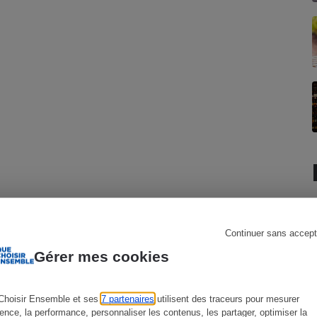
s
Réfrigérateur
Continuer sans accept
Gérer mes cookies
Choisir Ensemble et ses
7 partenaires
utilisent des traceurs pour mesurer
ience, la performance, personnaliser les contenus, les partager, optimiser la