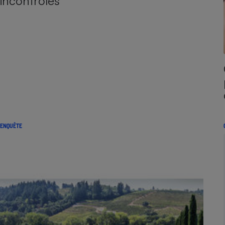
incontrôlés
ENQUÊTE