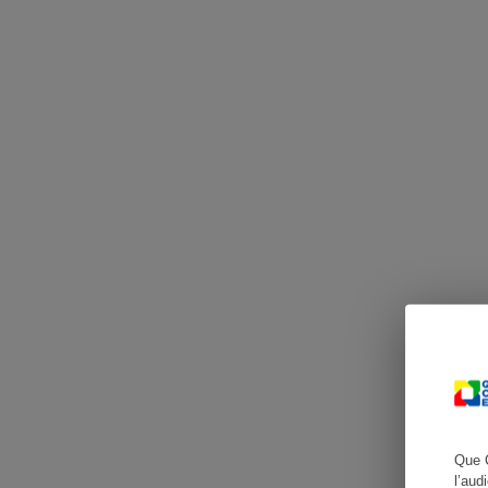
Cafetière à expresso
Robot ménager
Que 
l’aud