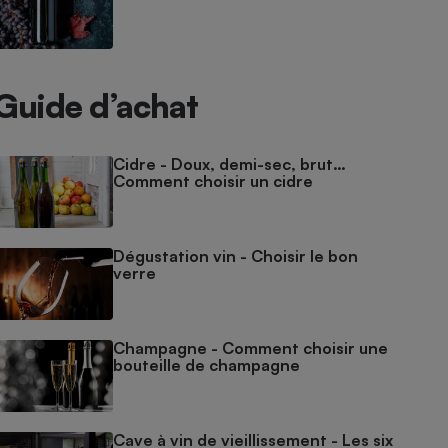
Guide d’achat
Cidre - Doux, demi-sec, brut…
Comment choisir un cidre
Dégustation vin - Choisir le bon
verre
Champagne - Comment choisir une
bouteille de champagne
Cave à vin de vieillissement - Les six