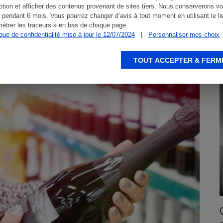
tion et afficher des contenus provenant de sites tiers. Nous conserverons vo
 pendant 6 mois. Vous pourrez changer d’avis à tout moment en utilisant le li
étrer les traceurs » en bas de chaque page.
ique de confidentialité mise à jour le 12/07/2024
|
Personnaliser mes choix
TOUT ACCEPTER & FERM
CONSEILS
E