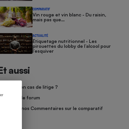
COMPARATIF
Vin rouge et vin blanc - Du raisin,
mais pas que…
ACTUALITÉ
Étiquetage nutritionnel - Les
pirouettes du lobby de l’alcool pour
l’esquiver
Et aussi
Que faire en cas de litige ?
er
Découvrir le forum
Consulter nos Commentaires sur le comparatif