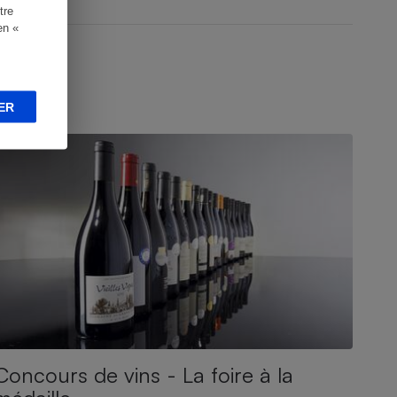
tre
en «
ER
NQUÊTE
Concours de vins - La foire à la