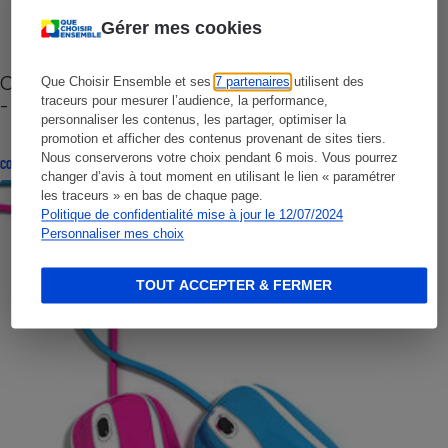
Gérer mes cookies
Cafetière à capsules zéro déchet CoffeeB (vidéo)
Que Choisir Ensemble et ses
7 partenaires
utilisent des
- Premières impressions
traceurs pour mesurer l’audience, la performance,
personnaliser les contenus, les partager, optimiser la
promotion et afficher des contenus provenant de sites tiers.
Nous conserverons votre choix pendant 6 mois. Vous pourrez
CONSEILS
changer d’avis à tout moment en utilisant le lien « paramétrer
les traceurs » en bas de chaque page.
Politique de confidentialité mise à jour le 12/07/2024
Personnaliser mes choix
TOUT ACCEPTER & FERMER