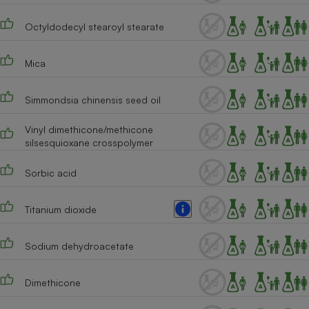
Téléphone mobile -
Smartphone
Octyldodecyl stearoyl stearate
Plaque de cuisson à
induction
Mica
Simmondsia chinensis seed oil
Climatiseur -
Ventilateur
Vinyl dimethicone/methicone
silsesquioxane crosspolymer
Antivirus
Sorbic acid
Climatiseur -
Ventilateur
Titanium dioxide
Sodium dehydroacetate
Dimethicone