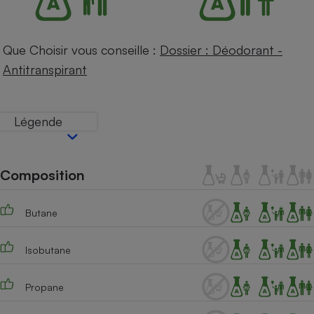
Téléphone mobile -
Smartphone
Plaque de cuisson à
induction
Que Choisir vous conseille :
Dossier : Déodorant -
Antitranspirant
Climatiseur -
Ventilateur
Légende
Antivirus
Composition
Climatiseur -
Ventilateur
Butane
Isobutane
Propane