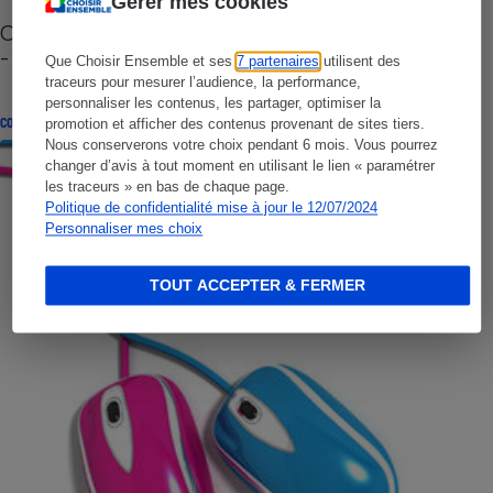
Gérer mes cookies
Cafetière à capsules zéro déchet CoffeeB (vidéo)
- Premières impressions
Que Choisir Ensemble et ses
7 partenaires
utilisent des
traceurs pour mesurer l’audience, la performance,
personnaliser les contenus, les partager, optimiser la
CONSEILS
promotion et afficher des contenus provenant de sites tiers.
Nous conserverons votre choix pendant 6 mois. Vous pourrez
changer d’avis à tout moment en utilisant le lien « paramétrer
les traceurs » en bas de chaque page.
Politique de confidentialité mise à jour le 12/07/2024
Personnaliser mes choix
TOUT ACCEPTER & FERMER