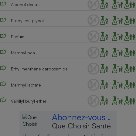
Alcohol denat.
Cafetière à expressos
Propylene glycol
Parfum
Menthyl pca
Ethyl menthane carboxamide
Robot ménager
Menthyl lactate
Vanillyl butyl ether
Abonnez-vous !
Que Choisir Santé