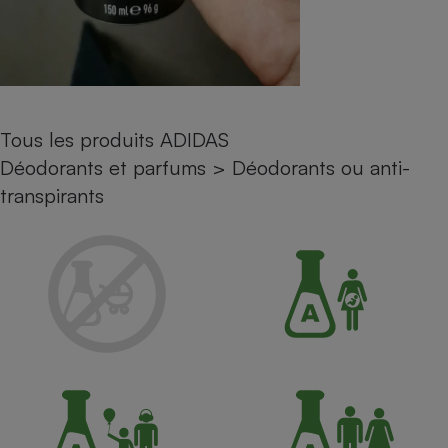
Petit électroménager - U
Complément
alimentaire
Mutuelle
Assurance emprunteur
Tous les produits ADIDAS
Déodorants et parfums
>
Déodorants ou anti-
Matelas
transpirants
Champagne
bouteille
Banque en 
Téléviseur
Antimoustique
Lave-linge
Radiateur électrique