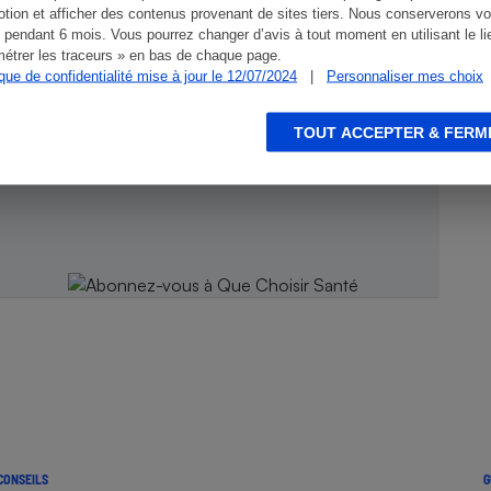
tion et afficher des contenus provenant de sites tiers. Nous conserverons vo
 pendant 6 mois. Vous pourrez changer d’avis à tout moment en utilisant le li
étrer les traceurs » en bas de chaque page.
ique de confidentialité mise à jour le 12/07/2024
|
Personnaliser mes choix
TOUT ACCEPTER & FERM
 Que
CONSEILS
G