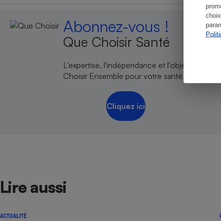
promo
choix
Abonnez-vous !
param
Polit
Que Choisir Santé
L'expertise, l'indépendance et l'objectivité de
Choisir Ensemble pour votre santé.
Cliquez ici
Lire aussi
ACTUALITÉ