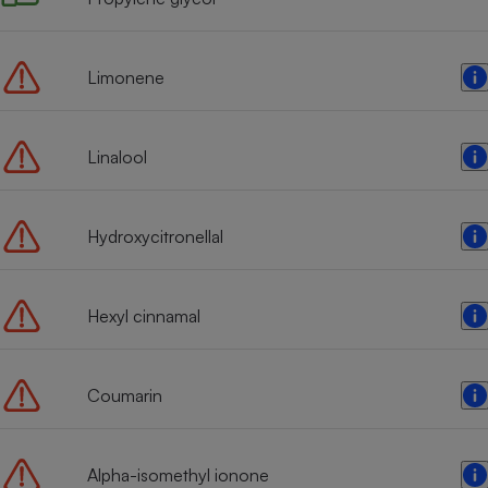
Radiateur électrique
Limonene
Téléphone mobile -
Smartphone
Plaque de cuisson à
induction
Linalool
Climatiseur -
Hydroxycitronellal
Ventilateur
Hexyl cinnamal
Antivirus
Climatiseur -
Ventilateur
Coumarin
Alpha-isomethyl ionone