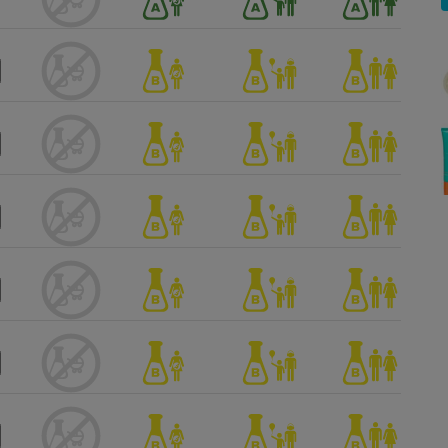
Électricité - Gaz
Appareil photo
numérique
Four encastrable
Lessive
Aspirateur