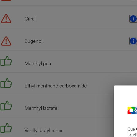
Citral
Cafetière à expresso
Eugenol
Menthyl pca
Ethyl menthane carboxamide
Robot ménager
Menthyl lactate
Que 
Vanillyl butyl ether
l’aud