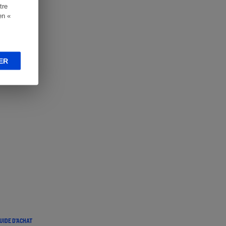
tre
en «
ER
UIDE D'ACHAT