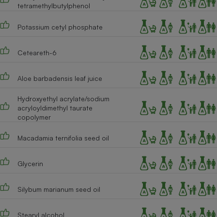
tetramethylbutylphenol
Cafetière à expressos
Potassium cetyl phosphate
Ceteareth-6
Aloe barbadensis leaf juice
Hydroxyethyl acrylate/sodium
acryloyldimethyl taurate
Robot ménager
copolymer
Macadamia ternifolia seed oil
Glycerin
Silybum marianum seed oil
Stearyl alcohol