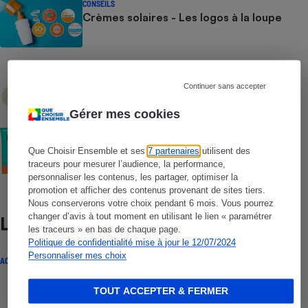
CONSEILS
Crèmes solaires - Les logos à la loupe
COMMENT NOUS TESTONS
Crèmes solaires - Le protocole
Continuer sans accepter
Gérer mes cookies
COMMENT NOUS TESTONS
Crèmes solaires visage - Le protocole
Que Choisir Ensemble et ses
7 partenaires
utilisent des
traceurs pour mesurer l’audience, la performance,
personnaliser les contenus, les partager, optimiser la
promotion et afficher des contenus provenant de sites tiers.
Nous conserverons votre choix pendant 6 mois. Vous pourrez
changer d’avis à tout moment en utilisant le lien « paramétrer
Lire aussi
les traceurs » en bas de chaque page.
Politique de confidentialité mise à jour le 12/07/2024
Personnaliser mes choix
ACTUALITÉ
TOUT ACCEPTER & FERMER