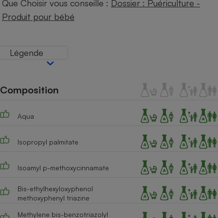
Que Choisir vous conseille :
Dossier : Puériculture -
Téléphone mobile -
Smartphone
Produit pour bébé
Plaque de cuisson à
induction
Légende
Climatiseur -
Ventilateur
Composition
Antivirus
Aqua
Climatiseur -
Ventilateur
Isopropyl palmitate
Isoamyl p-methoxycinnamate
Bis-ethylhexyloxyphenol
methoxyphenyl triazine
Methylene bis-benzotriazolyl