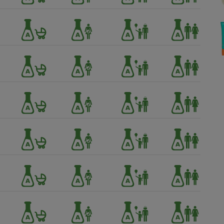
Électricité - Gaz
Appareil photo
numérique
Four encastrable
Lessive
Aspirateur