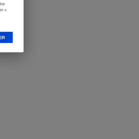
tre
en «
ER