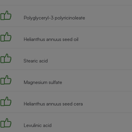
Radiateur électrique
Polyglyceryl-3 polyricinoleate
Téléphone mobile -
Smartphone
Plaque de cuisson à
induction
Helianthus annuus seed oil
Stearic acid
Climatiseur -
Ventilateur
Magnesium sulfate
Antivirus
Climatiseur -
Ventilateur
Helianthus annuus seed cera
Levulinic acid