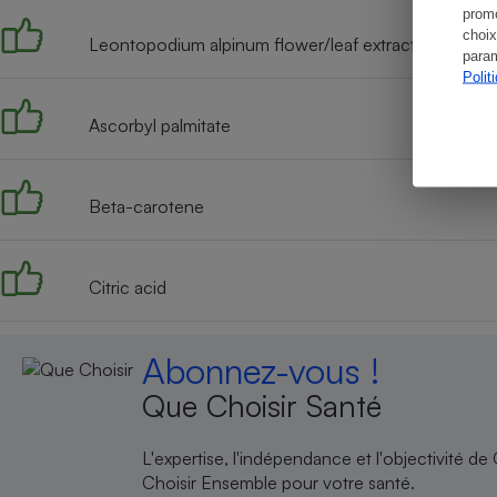
promo
choix
Leontopodium alpinum flower/leaf extract
param
Polit
Ascorbyl palmitate
Beta-carotene
Citric acid
Abonnez-vous !
Que Choisir Santé
L'expertise, l'indépendance et l'objectivité de
Choisir Ensemble pour votre santé.