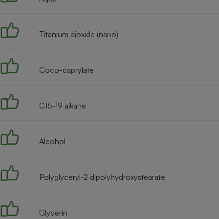
Internet
Gros électroménager
Téléphonie
Titanium dioxide (nano)
Petit électroménager 
Complément
alimentaire
Mutuelle
Coco-caprylate
Assurance emprunteu
C15-19 alkane
Matelas
Champa
boutei
Alcohol
Banque 
Téléviseur
Antimoustique
Lave-linge
Polyglyceryl-2 dipolyhydroxystearate
Glycerin