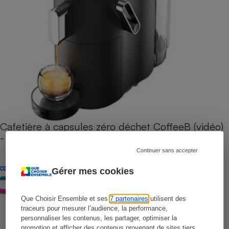
Cafetière à capsules zéro déchet CoffeeB (vidéo)
- Premières impressions
Continuer sans accepter
CONSEILS
Gérer mes cookies
Que Choisir Ensemble et ses
7 partenaires
utilisent des
traceurs pour mesurer l’audience, la performance,
personnaliser les contenus, les partager, optimiser la
promotion et afficher des contenus provenant de sites tiers.