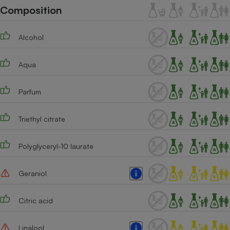
Téléphone mobile -
Composition
Smartphone
Plaque de cuisson à
induction
Alcohol
Aqua
Climatiseur -
Ventilateur
Parfum
Antivirus
Triethyl citrate
Climatiseur -
Ventilateur
Polyglyceryl-10 laurate
Geraniol
Citric acid
Linalool