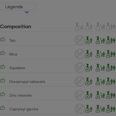
Téléphone mobile -
Légende
Smartphone
Plaque de cuisson à
induction
Composition
Climatiseur -
Talc
Ventilateur
Mica
Antivirus
Squalane
Climatiseur -
Ventilateur
Diisopropyl sebacate
Zinc stearate
Capryloyl glycine