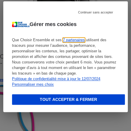
Continuer sans accepter
Gérer mes cookies
Que Choisir Ensemble et ses
7 partenaires
utilisent des
traceurs pour mesurer l’audience, la performance,
personnaliser les contenus, les partager, optimiser la
Cafetière à capsules zéro déchet CoffeeB (vidéo)
promotion et afficher des contenus provenant de sites tiers.
- Premières impressions
Nous conserverons votre choix pendant 6 mois. Vous pourrez
changer d’avis à tout moment en utilisant le lien « paramétrer
les traceurs » en bas de chaque page.
Politique de confidentialité mise à jour le 12/07/2024
CONSEILS
Personnaliser mes choix
TOUT ACCEPTER & FERMER