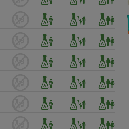
Électricité - Gaz
Appareil photo
numérique
Four encastrable
Lessive
Aspirateur