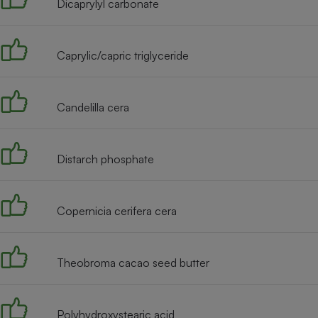
Dicaprylyl carbonate
Internet
Gros électroménager
Téléphonie
Caprylic/capric triglyceride
Petit électroménager 
Complément
alimentaire
Mutuelle
Candelilla cera
Assurance emprunteu
Distarch phosphate
Matelas
Champa
boutei
Banque 
Copernicia cerifera cera
Téléviseur
Antimoustique
Lave-linge
Theobroma cacao seed butter
Polyhydroxystearic acid