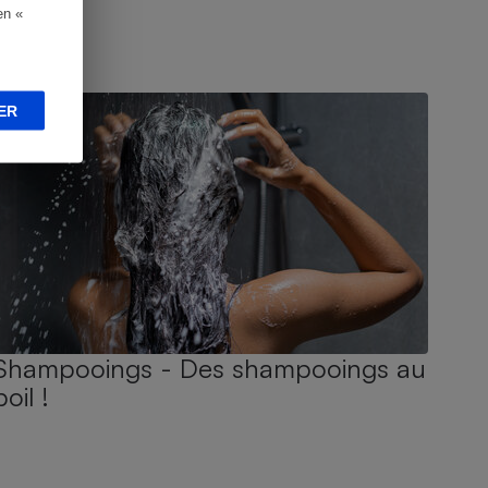
en «
UIDE D'ACHAT
ER
Shampooings - Des shampooings au
poil !