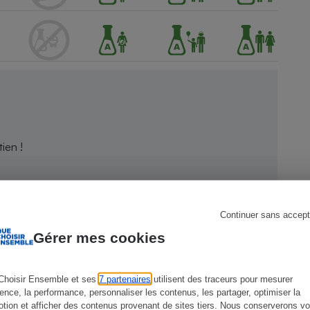
s
Réfrigérateur
ien !
Continuer sans accept
Gérer mes cookies
Choisir Ensemble et ses
7 partenaires
utilisent des traceurs pour mesurer
ience, la performance, personnaliser les contenus, les partager, optimiser la
tion et afficher des contenus provenant de sites tiers. Nous conserverons vo