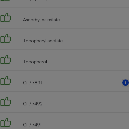
Radiateur électrique
Ascorbyl palmitate
Téléphone mobile -
Smartphone
Plaque de cuisson à
induction
Tocopheryl acetate
Climatiseur -
Tocopherol
Ventilateur
Ci 77891
Antivirus
Climatiseur -
Ventilateur
Ci 77492
Ci 77491