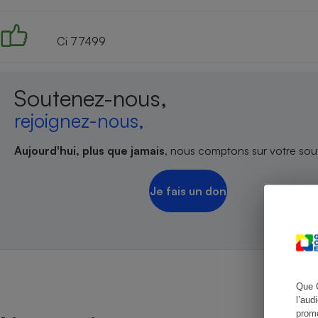
Ci 77499
Cafetière à expresso
Soutenez-nous,
rejoignez-nous,
Aujourd'hui, plus que jamais
, nous comptons sur votre sout
Je fais un don
Robot ménager
Que 
l’aud
promo