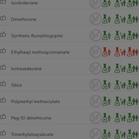
Isododecane
Téléphone mobile -
Smartphone
Plaque de cuisson à
induction
Dimethicone
Synthetic fluorphlogopite
Climatiseur -
Ventilateur
Ethylhexyl methoxycinnamate
Isohexadecane
Antivirus
Climatiseur -
Silica
Ventilateur
Polymethyl methacrylate
Peg-10 dimethicone
Trimethylsiloxysilicate