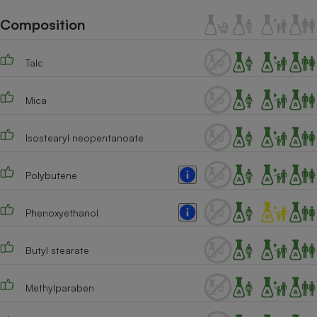
Téléphone mobile -
Smartphone
Composition
Plaque de cuisson à
induction
Talc
Mica
Climatiseur -
Ventilateur
Isostearyl neopentanoate
Antivirus
Polybutene
Climatiseur -
Ventilateur
Phenoxyethanol
Butyl stearate
Methylparaben