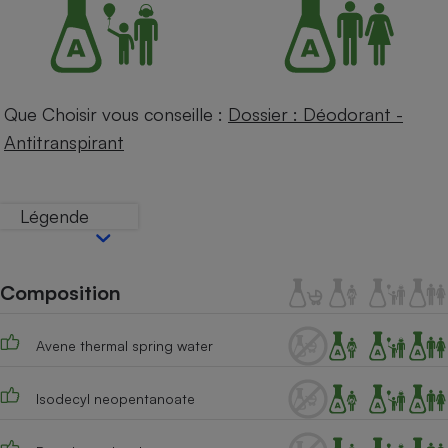
Téléphone mobile -
Smartphone
Plaque de cuisson à
induction
Que Choisir vous conseille :
Dossier : Déodorant -
Antitranspirant
Climatiseur -
Ventilateur
Légende
Antivirus
Climatiseur -
Ventilateur
Composition
Avene thermal spring water
Isodecyl neopentanoate