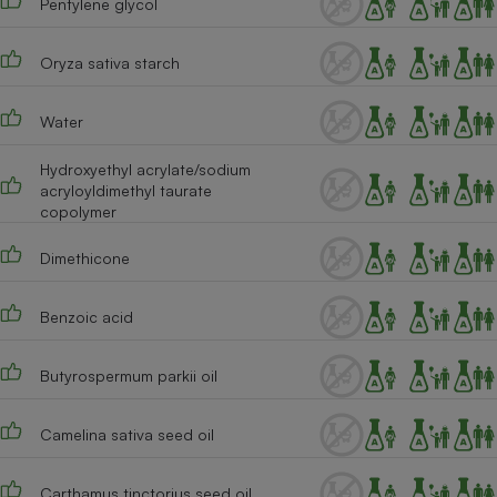
Pentylene glycol
Cafetière à expressos
Oryza sativa starch
Water
Hydroxyethyl acrylate/sodium
acryloyldimethyl taurate
copolymer
Dimethicone
Robot ménager
Benzoic acid
Butyrospermum parkii oil
Camelina sativa seed oil
Carthamus tinctorius seed oil