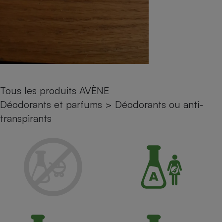
Petit électroménager - U
Complément
alimentaire
Mutuelle
Assurance emprunteur
Tous les produits AVÈNE
Matelas
Champagne
Déodorants et parfums
>
Déodorants ou anti-
bouteille
Banque en 
transpirants
Téléviseur
Antimoustique
Lave-linge
Radiateur électrique