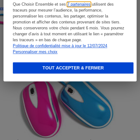
Que Choisir Ensemble et ses
7 partenaires
utilisent des
CONSEILS
traceurs pour mesurer l’audience, la performance,
personnaliser les contenus, les partager, optimiser la
promotion et afficher des contenus provenant de sites tiers.
Nous conserverons votre choix pendant 6 mois. Vous pourrez
changer d’avis à tout moment en utilisant le lien « paramétrer
les traceurs » en bas de chaque page.
Politique de confidentialité mise à jour le 12/07/2024
Personnaliser mes choix
TOUT ACCEPTER & FERMER