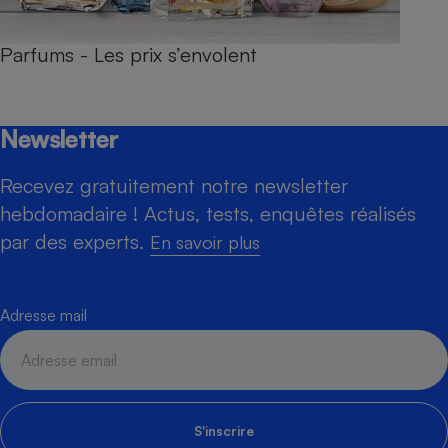
Parfums - Les prix s’envolent
Newsletter
Recevez gratuitement notre newsletter
hebdomadaire ! Actus, tests, enquêtes réalisés
par des experts.
En savoir plus
Adresse mail
S'inscrire