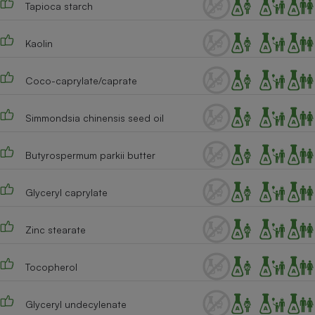
Tapioca starch
Téléphone mobile -
Smartphone
Plaque de cuisson à
induction
Kaolin
Coco-caprylate/caprate
Climatiseur -
Ventilateur
Simmondsia chinensis seed oil
Butyrospermum parkii butter
Antivirus
Climatiseur -
Glyceryl caprylate
Ventilateur
Zinc stearate
Tocopherol
Glyceryl undecylenate