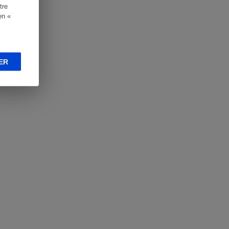
tre
en «
ER