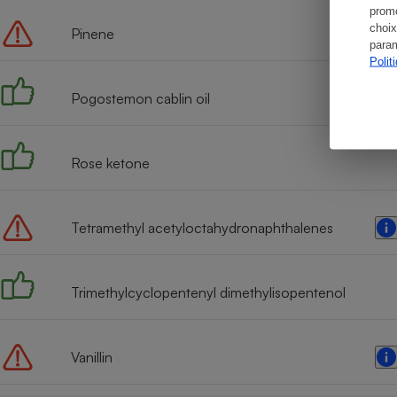
promo
choix
Pinene
param
Polit
Pogostemon cablin oil
Rose ketone
Tetramethyl acetyloctahydronaphthalenes
Trimethylcyclopentenyl dimethylisopentenol
Vanillin