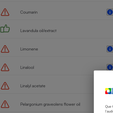
Coumarin
Cafetière à expresso
Lavandula oil/extract
Limonene
Linalool
Robot ménager
Linalyl acetate
Pelargonium graveolens flower oil
Que 
l’aud