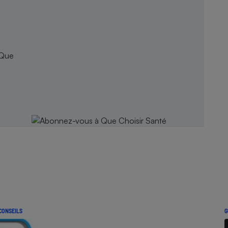
 Que
CONSEILS
G