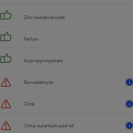
Radiateur électrique
Zinc neodecanoate
Téléphone mobile -
Smartphone
Plaque de cuisson à
induction
Parfum
Isopropyl myristate
Climatiseur -
Ventilateur
Benzaldehyde
Antivirus
Climatiseur -
Ventilateur
Citral
Citrus aurantium peel oil