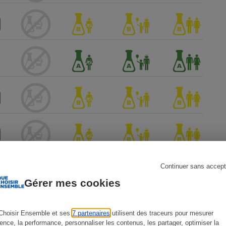
s
Réfrigérateur
Continuer sans accept
Gérer mes cookies
Choisir Ensemble et ses
7 partenaires
utilisent des traceurs pour mesurer
ience, la performance, personnaliser les contenus, les partager, optimiser la