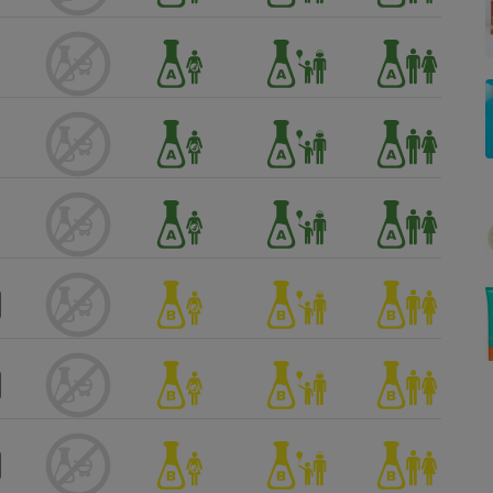
Électricité - Gaz
Appareil photo
numérique
Four encastrable
Lessive
Aspirateur