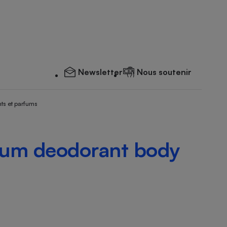
Newsletter
Nous soutenir
ts et parfums
mium deodorant body