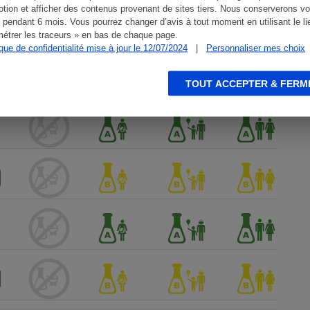
tion et afficher des contenus provenant de sites tiers. Nous conserverons vo
 pendant 6 mois. Vous pourrez changer d’avis à tout moment en utilisant le li
étrer les traceurs » en bas de chaque page.
ique de confidentialité mise à jour le 12/07/2024
|
Personnaliser mes choix
TOUT ACCEPTER & FERM