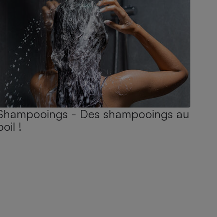
Shampooings - Des shampooings au
poil !