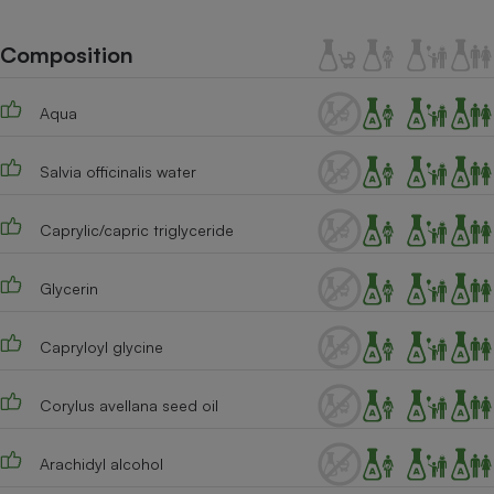
Téléphone mobile -
Smartphone
Plaque de cuisson à
Composition
induction
Aqua
Climatiseur -
Salvia officinalis water
Ventilateur
Caprylic/capric triglyceride
Antivirus
Climatiseur -
Glycerin
Ventilateur
Capryloyl glycine
Corylus avellana seed oil
Arachidyl alcohol