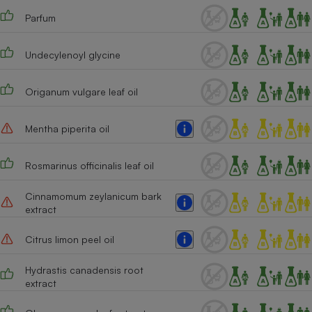
Parfum
Cafetière à expressos
Undecylenoyl glycine
Origanum vulgare leaf oil
Mentha piperita oil
Robot ménager
Rosmarinus officinalis leaf oil
Cinnamomum zeylanicum bark
extract
Citrus limon peel oil
Hydrastis canadensis root
extract