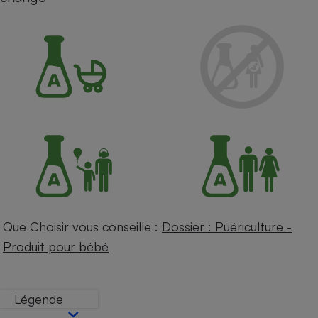
Petit électroménager - U
Complément
alimentaire
Mutuelle
Assurance emprunteur
Matelas
Champagne
bouteille
Banque en 
Téléviseur
Antimoustique
Lave-linge
Que Choisir vous conseille :
Dossier : Puériculture -
Produit pour bébé
Radiateur électrique
Légende