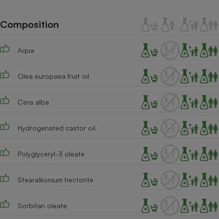
Téléphone mobile -
Smartphone
Plaque de cuisson à
Composition
induction
Aqua
Climatiseur -
Olea europaea fruit oil
Ventilateur
Cera alba
Antivirus
Climatiseur -
Hydrogenated castor oil
Ventilateur
Polyglyceryl-3 oleate
Stearalkonium hectorite
Sorbitan oleate