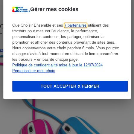
Gérer mes cookies
Cafetière à capsules zéro déchet CoffeeB (vidéo)
Que Choisir Ensemble et ses
7 partenaires
utilisent des
traceurs pour mesurer l’audience, la performance,
- Premières impressions
personnaliser les contenus, les partager, optimiser la
promotion et afficher des contenus provenant de sites tiers.
Nous conserverons votre choix pendant 6 mois. Vous pourrez
CONSEILS
changer d’avis à tout moment en utilisant le lien « paramétrer
les traceurs » en bas de chaque page.
Politique de confidentialité mise à jour le 12/07/2024
Personnaliser mes choix
TOUT ACCEPTER & FERMER