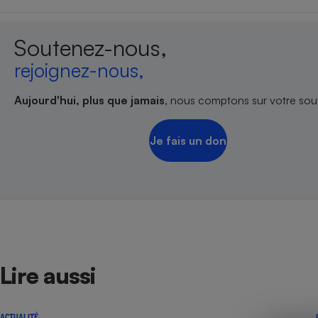
Radiateur électrique
Soutenez-nous,
Téléphone mobile -
Smartphone
rejoignez-nous,
Plaque de cuisson à
induction
Aujourd'hui, plus que jamais
, nous comptons sur votre sout
Je fais un don
Climatiseur -
Ventilateur
Antivirus
Climatiseur -
Ventilateur
Lire aussi
ACTUALITÉ