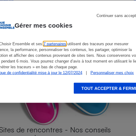
Continuer sans accept
Gérer mes cookies
s
Réfrigérateur
Choisir Ensemble et ses
7 partenaires
utilisent des traceurs pour mesurer
ience, la performance, personnaliser les contenus, les partager, optimiser la
tion et afficher des contenus provenant de sites tiers. Nous conserverons vo
 pendant 6 mois. Vous pourrez changer d’avis à tout moment en utilisant le li
étrer les traceurs » en bas de chaque page.
ique de confidentialité mise à jour le 12/07/2024
|
Personnaliser mes choix
TOUT ACCEPTER & FERM
Sites de rencontres - Nos conseils