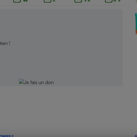
Électricité - Gaz
Appareil photo
numérique
Four encastrable
ien !
Lessive
Aspirateur
CONSEILS
G