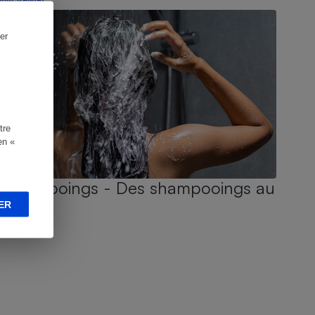
er
tre
en «
Shampooings - Des shampooings au
poil !
ER