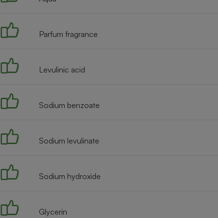
Internet
Gros électroménager
Téléphonie
Parfum fragrance
Petit électroménager 
Complément
alimentaire
Mutuelle
Levulinic acid
Assurance emprunteu
Sodium benzoate
Matelas
Champa
boutei
Sodium levulinate
Banque 
Téléviseur
Antimoustique
Lave-linge
Sodium hydroxide
Glycerin