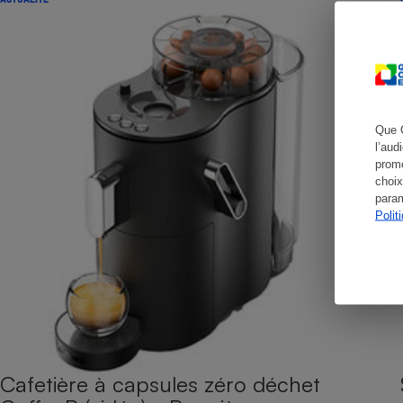
Cafetière à expresso
Que 
l’aud
promo
choix
param
Polit
Robot ménager
Cafetière à capsules zéro déchet