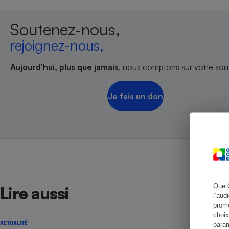
Soutenez-nous,
rejoignez-nous,
Cafetière à expresso
Aujourd'hui, plus que jamais
, nous comptons sur votre sout
Je fais un don
Robot ménager
Que 
Lire aussi
l’aud
promo
choix
ACTUALITÉ
param