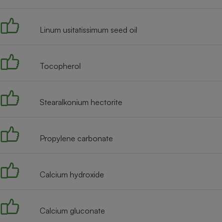
Radiateur électrique
Linum usitatissimum seed oil
Téléphone mobile -
Smartphone
Plaque de cuisson à
induction
Tocopherol
Stearalkonium hectorite
Climatiseur -
Ventilateur
Propylene carbonate
Antivirus
Climatiseur -
Ventilateur
Calcium hydroxide
Calcium gluconate