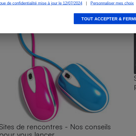
ique de confidentialité mise à jour le 12/07/2024
|
Personnaliser mes choix
TOUT ACCEPTER & FERM
Sites de rencontres - Nos conseils
pour vous lancer