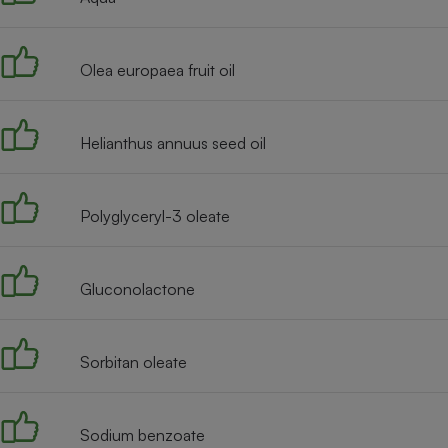
Internet
Gros électroménager
Téléphonie
Olea europaea fruit oil
Petit électroménager 
Complément
alimentaire
Mutuelle
Helianthus annuus seed oil
Assurance emprunteu
Polyglyceryl-3 oleate
Matelas
Champa
boutei
Gluconolactone
Banque 
Téléviseur
Antimoustique
Lave-linge
Sorbitan oleate
Sodium benzoate