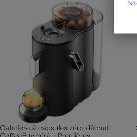
Polit
Cafetière à capsules zéro déchet
CoffeeB (vidéo) - Premières