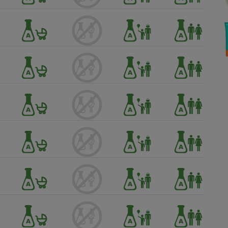
Électricité - Gaz
Appareil photo
numérique
Four encastrable
Lessive
Aspirateur