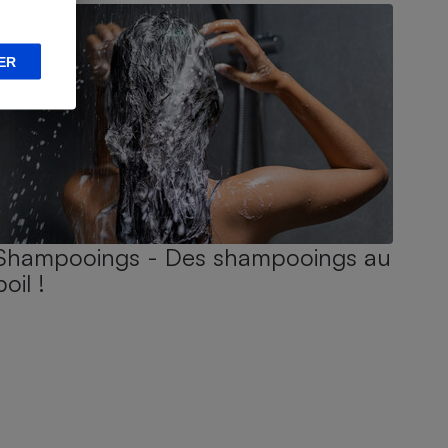
ER
Shampooings - Des shampooings au
poil !