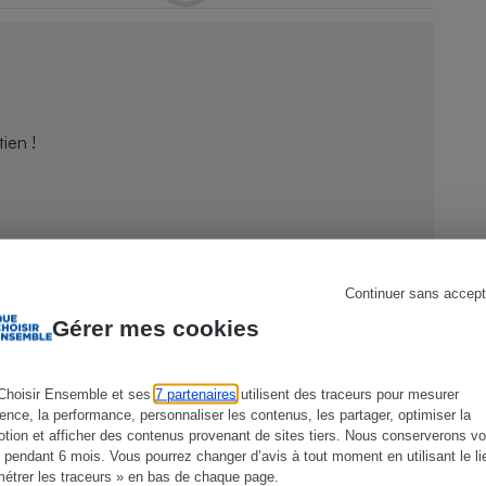
s
Réfrigérateur
ien !
Continuer sans accept
Gérer mes cookies
Choisir Ensemble et ses
7 partenaires
utilisent des traceurs pour mesurer
ience, la performance, personnaliser les contenus, les partager, optimiser la
tion et afficher des contenus provenant de sites tiers. Nous conserverons vo
 pendant 6 mois. Vous pourrez changer d’avis à tout moment en utilisant le li
CONSEILS
G
étrer les traceurs » en bas de chaque page.