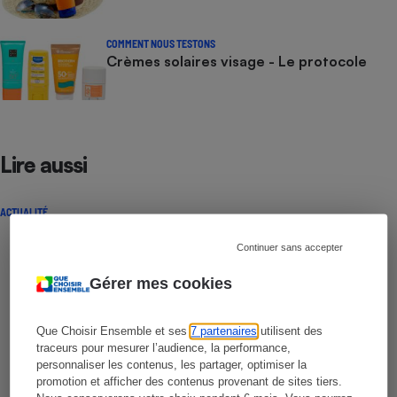
COMMENT NOUS TESTONS
Crèmes solaires visage - Le protocole
Lire aussi
ACTUALITÉ
Continuer sans accepter
Gérer mes cookies
Que Choisir Ensemble et ses
7 partenaires
utilisent des
traceurs pour mesurer l’audience, la performance,
personnaliser les contenus, les partager, optimiser la
promotion et afficher des contenus provenant de sites tiers.