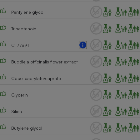
Téléphone mobile -
Smartphone
Pentylene glycol
Plaque de cuisson à
induction
Triheptanoin
Ci 77891
Climatiseur -
Ventilateur
Buddleja officinalis flower extract
Antivirus
Coco-caprylate/caprate
Climatiseur -
Ventilateur
Glycerin
Silica
Butylene glycol