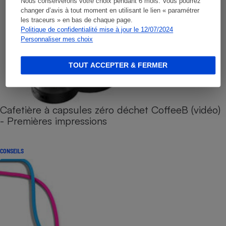
Nous conserverons votre choix pendant 6 mois. Vous pourrez
changer d’avis à tout moment en utilisant le lien « paramétrer
les traceurs » en bas de chaque page.
Politique de confidentialité mise à jour le 12/07/2024
Personnaliser mes choix
TOUT ACCEPTER & FERMER
Cafetière à capsules zéro déchet CoffeeB (vidéo)
- Premières impressions
CONSEILS