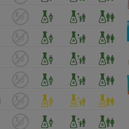
Électricité - Gaz
Appareil photo
numérique
Four encastrable
Lessive
Aspirateur