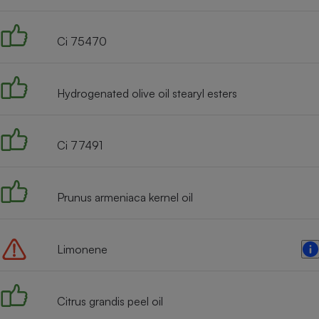
Radiateur électrique
Ci 75470
Téléphone mobile -
Smartphone
Plaque de cuisson à
induction
Hydrogenated olive oil stearyl esters
Ci 77491
Climatiseur -
Ventilateur
Prunus armeniaca kernel oil
Antivirus
Climatiseur -
Ventilateur
Limonene
Citrus grandis peel oil