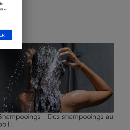
tre
en «
ER
UIDE D'ACHAT
Shampooings - Des shampooings au
poil !