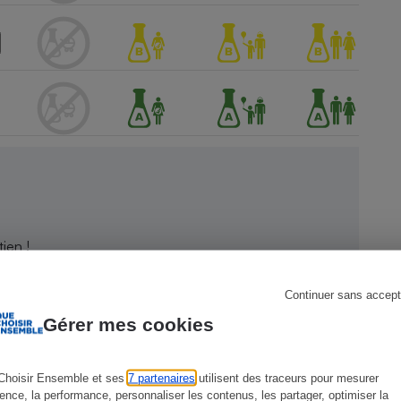
s
Réfrigérateur
ien !
Continuer sans accept
Gérer mes cookies
Choisir Ensemble et ses
7 partenaires
utilisent des traceurs pour mesurer
ience, la performance, personnaliser les contenus, les partager, optimiser la