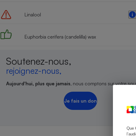
Linalool
Cafetière à expresso
Euphorbia cerifera (candelilla) wax
Soutenez-nous,
rejoignez-nous,
Aujourd'hui, plus que jamais
, nous comptons sur votre sout
Robot ménager
Je fais un don
Que 
l’aud