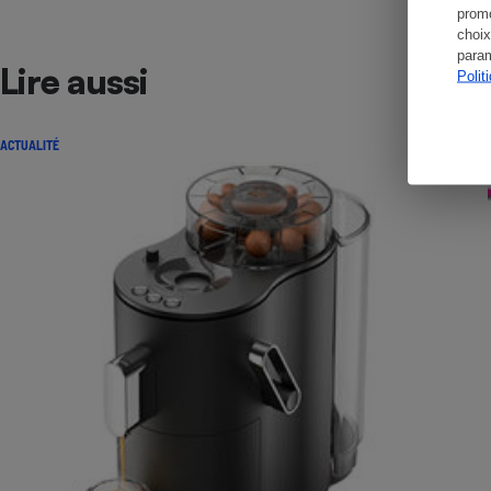
promo
choix
param
Lire aussi
Polit
ACTUALITÉ