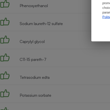
promo
Phenoxyethanol
choix
param
Polit
Sodium laureth-12 sulfate
Caprylyl glycol
C11-15 pareth-7
Tetrasodium edta
Potassium sorbate