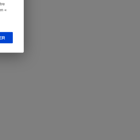
tre
en «
ER