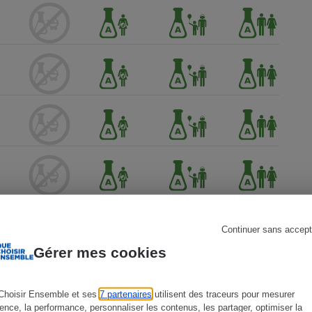
s
Réfrigérateur
Continuer sans accept
Gérer mes cookies
Choisir Ensemble et ses
7 partenaires
utilisent des traceurs pour mesurer
ience, la performance, personnaliser les contenus, les partager, optimiser la