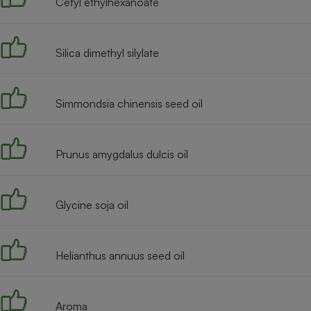
Cetyl ethylhexanoate
Silica dimethyl silylate
Simmondsia chinensis seed oil
Prunus amygdalus dulcis oil
Glycine soja oil
Helianthus annuus seed oil
Aroma