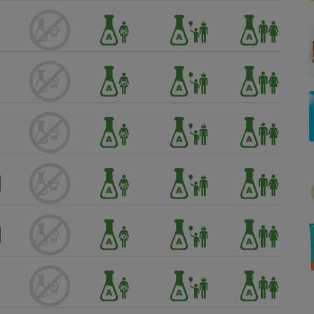
Électricité - Gaz
Appareil photo
numérique
Four encastrable
Lessive
Aspirateur