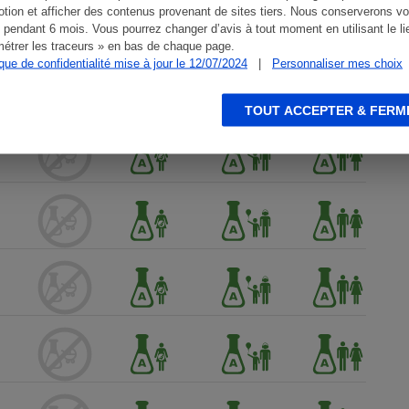
tion et afficher des contenus provenant de sites tiers. Nous conserverons vo
 pendant 6 mois. Vous pourrez changer d’avis à tout moment en utilisant le li
étrer les traceurs » en bas de chaque page.
ique de confidentialité mise à jour le 12/07/2024
|
Personnaliser mes choix
TOUT ACCEPTER & FERM