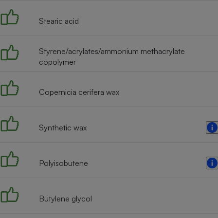
Radiateur électrique
Stearic acid
Téléphone mobile -
Smartphone
Styrene/acrylates/ammonium methacrylate
Plaque de cuisson à
induction
copolymer
Copernicia cerifera wax
Climatiseur -
Ventilateur
Synthetic wax
Antivirus
Climatiseur -
Polyisobutene
Ventilateur
Butylene glycol