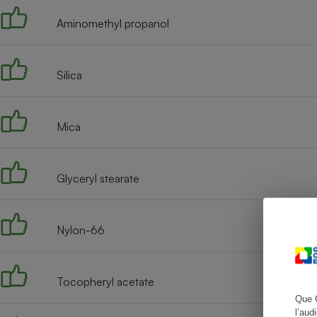
Aminomethyl propanol
Cafetière à expresso
Silica
Mica
Glyceryl stearate
Robot ménager
Nylon-66
Tocopheryl acetate
Que 
l’aud