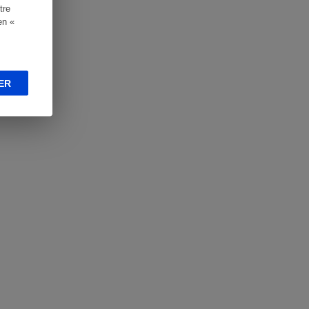
tre
en «
ER