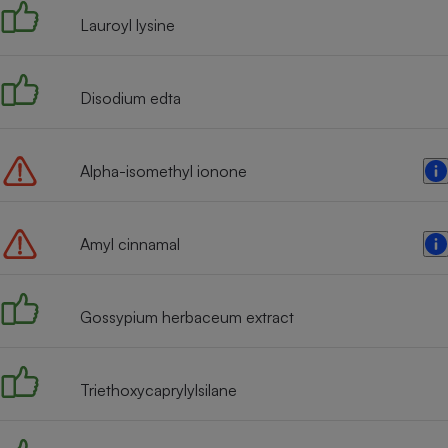
Lauroyl lysine
Disodium edta
Alpha-isomethyl ionone
Amyl cinnamal
Gossypium herbaceum extract
Triethoxycaprylylsilane