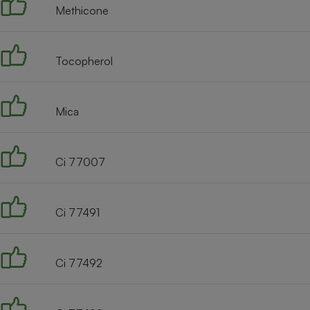
Methicone
Tocopherol
Mica
Ci 77007
Ci 77491
Ci 77492