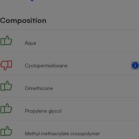
Internet
Gros électroménager
Téléphonie
Composition
Petit électroménager 
Complément
alimentaire
Aqua
Mutuelle
Assurance emprunteu
Cyclopentasiloxane
Matelas
Champa
boutei
Dimethicone
Banque 
Téléviseur
Antimoustique
Lave-linge
Propylene glycol
Methyl methacrylate crosspolymer