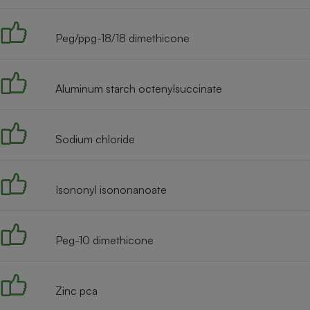
Radiateur électrique
Peg/ppg-18/18 dimethicone
Téléphone mobile -
Smartphone
Plaque de cuisson à
induction
Aluminum starch octenylsuccinate
Sodium chloride
Climatiseur -
Ventilateur
Isononyl isononanoate
Antivirus
Climatiseur -
Ventilateur
Peg-10 dimethicone
Zinc pca