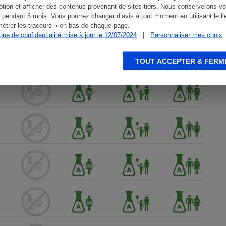
tion et afficher des contenus provenant de sites tiers. Nous conserverons vo
 pendant 6 mois. Vous pourrez changer d’avis à tout moment en utilisant le li
étrer les traceurs » en bas de chaque page.
ique de confidentialité mise à jour le 12/07/2024
|
Personnaliser mes choix
TOUT ACCEPTER & FERM