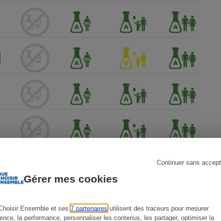
s
Réfrigérateur
Continuer sans accept
Gérer mes cookies
Choisir Ensemble et ses
7 partenaires
utilisent des traceurs pour mesurer
ience, la performance, personnaliser les contenus, les partager, optimiser la