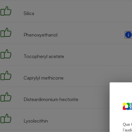
Silica
Cafetière à expresso
Phenoxyethanol
Tocopheryl acetate
Caprylyl methicone
Robot ménager
Disteardimonium hectorite
Lysolecithin
Que 
l’aud