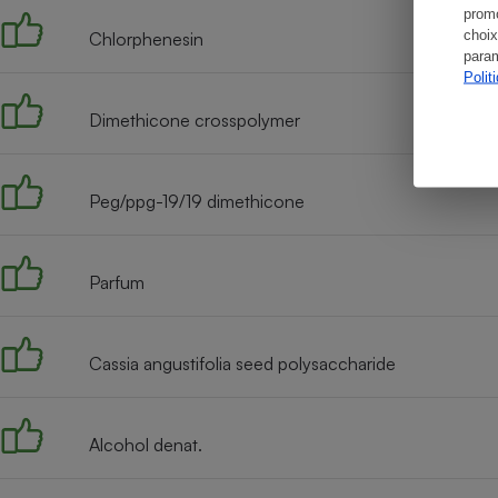
promo
choix
Chlorphenesin
param
Polit
Dimethicone crosspolymer
Peg/ppg-19/19 dimethicone
Parfum
Cassia angustifolia seed polysaccharide
Alcohol denat.