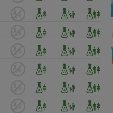
Électricité - Gaz
Appareil photo
numérique
Four encastrable
Lessive
Aspirateur