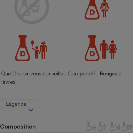
Petit électroménager - U
Complément
alimentaire
Mutuelle
Assurance emprunteur
Matelas
Champagne
bouteille
Banque en 
Que Choisir vous conseille :
Comparatif : Rouges à
Téléviseur
lèvres
Antimoustique
Lave-linge
Légende
Radiateur électrique
Composition