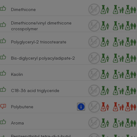
Téléphone mobile -
Smartphone
Dimethicone
Plaque de cuisson à
induction
Dimethicone/vinyl dimethicone
crosspolymer
Polyglyceryl-2 triisostearate
Climatiseur -
Ventilateur
Bis-diglyceryl polyacyladipate-2
Antivirus
Kaolin
Climatiseur -
Ventilateur
C18-36 acid triglyceride
Polybutene
Aroma
Pentaerythrityl tetra-di-t-butyl