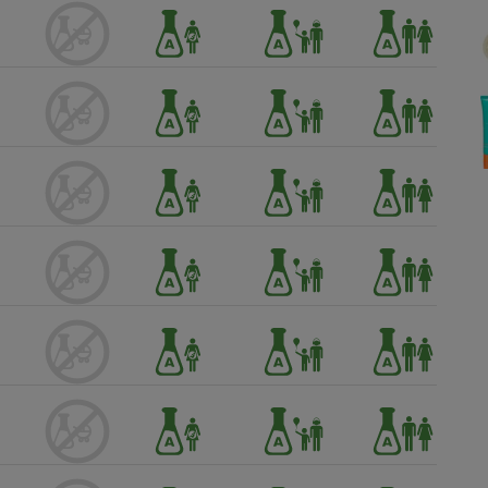
Électricité - Gaz
Appareil photo
numérique
Four encastrable
Lessive
Aspirateur