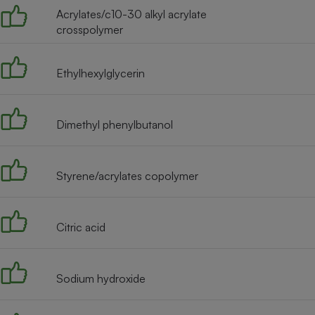
Radiateur électrique
Acrylates/c10-30 alkyl acrylate
crosspolymer
Téléphone mobile -
Smartphone
Ethylhexylglycerin
Plaque de cuisson à
induction
Dimethyl phenylbutanol
Climatiseur -
Ventilateur
Styrene/acrylates copolymer
Antivirus
Citric acid
Climatiseur -
Ventilateur
Sodium hydroxide