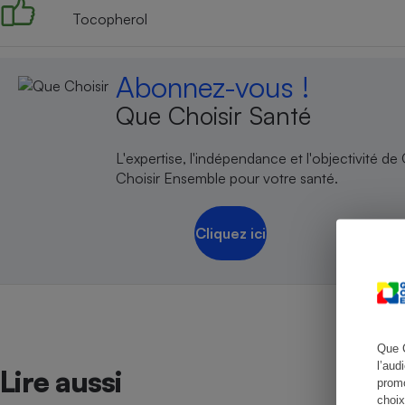
Tocopherol
Abonnez-vous !
Cafetière à expresso
Que Choisir Santé
L'expertise, l'indépendance et l'objectivité de
Choisir Ensemble pour votre santé.
Cliquez ici
Robot ménager
Que 
l’aud
Lire aussi
promo
choix