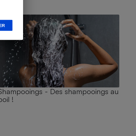
UIDE D'ACHAT
ER
Shampooings - Des shampooings au
poil !