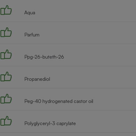
Internet
Aqua
Gros électroménager
Téléphonie
Petit électroménager 
Complément
Parfum
alimentaire
Mutuelle
Assurance emprunteu
Ppg-26-buteth-26
Matelas
Propanediol
Champa
boutei
Banque 
Téléviseur
Peg-40 hydrogenated castor oil
Antimoustique
Lave-linge
Polyglyceryl-3 caprylate