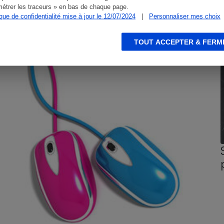
étrer les traceurs » en bas de chaque page.
ique de confidentialité mise à jour le 12/07/2024
|
Personnaliser mes choix
CONSEILS
G
TOUT ACCEPTER & FERM