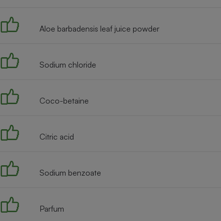
Radiateur électrique
Aloe barbadensis leaf juice powder
Téléphone mobile -
Smartphone
Plaque de cuisson à
induction
Sodium chloride
Coco-betaine
Climatiseur -
Ventilateur
Citric acid
Antivirus
Climatiseur -
Ventilateur
Sodium benzoate
Parfum