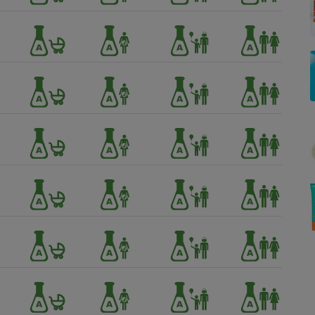
Électricité - Gaz
Appareil photo
numérique
Four encastrable
Lessive
Aspirateur