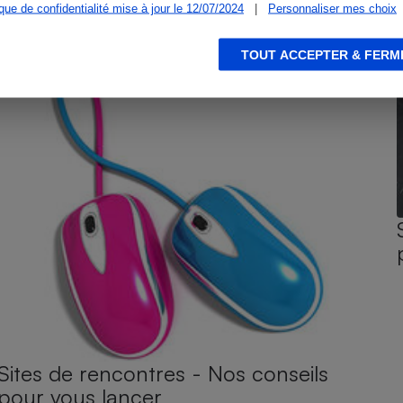
ique de confidentialité mise à jour le 12/07/2024
|
Personnaliser mes choix
TOUT ACCEPTER & FERM
Sites de rencontres - Nos conseils
pour vous lancer