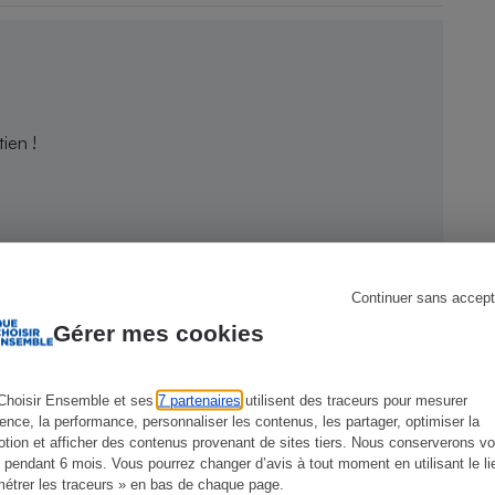
s
Réfrigérateur
ien !
Continuer sans accept
Gérer mes cookies
Choisir Ensemble et ses
7 partenaires
utilisent des traceurs pour mesurer
ience, la performance, personnaliser les contenus, les partager, optimiser la
tion et afficher des contenus provenant de sites tiers. Nous conserverons vo
 pendant 6 mois. Vous pourrez changer d’avis à tout moment en utilisant le li
CONSEILS
G
étrer les traceurs » en bas de chaque page.