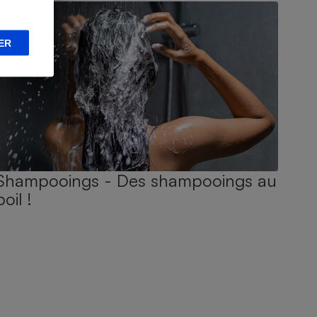
ER
Shampooings - Des shampooings au
poil !