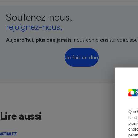
Soutenez-nous,
rejoignez-nous,
Cafetière à expresso
Aujourd'hui, plus que jamais
, nous comptons sur votre sout
Je fais un don
Robot ménager
Que 
Lire aussi
l’aud
promo
choix
ACTUALITÉ
param