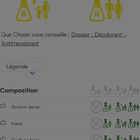
Téléphone mobile -
Smartphone
Plaque de cuisson à
induction
Que Choisir vous conseille :
Dossier : Déodorant -
Antitranspirant
Climatiseur -
Ventilateur
Légende
Antivirus
Climatiseur -
Ventilateur
Composition
Alcohol denat.
Aqua
Triethyl citrate