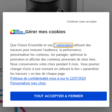
Continuer sans accepter
Gérer mes cookies
Que Choisir Ensemble et ses
7 partenaires
utilisent des
traceurs pour mesurer l’audience, la performance,
personnaliser les contenus, les partager, optimiser la
promotion et afficher des contenus provenant de sites tiers.
Nous conserverons votre choix pendant 6 mois. Vous pourrez
Cafetière à capsules zéro déchet CoffeeB (vidéo)
changer d’avis à tout moment en utilisant le lien « paramétrer
les traceurs » en bas de chaque page.
- Premières impressions
Politique de confidentialité mise à jour le 12/07/2024
Personnaliser mes choix
CONSEILS
TOUT ACCEPTER & FERMER