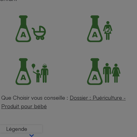
Petit électroménager - U
Complément
alimentaire
Mutuelle
Assurance emprunteur
Matelas
Champagne
bouteille
Banque en 
Téléviseur
Antimoustique
Lave-linge
Que Choisir vous conseille :
Dossier : Puériculture -
Produit pour bébé
Radiateur électrique
Légende