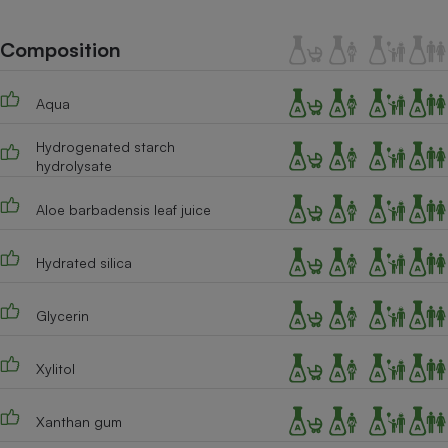
Téléphone mobile -
Smartphone
Plaque de cuisson à
Composition
induction
Aqua
Climatiseur -
Hydrogenated starch
Ventilateur
hydrolysate
Aloe barbadensis leaf juice
Antivirus
Climatiseur -
Hydrated silica
Ventilateur
Glycerin
Xylitol
Xanthan gum