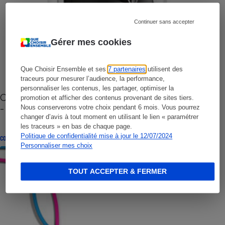
Continuer sans accepter
Gérer mes cookies
Que Choisir Ensemble et ses
7 partenaires
utilisent des
traceurs pour mesurer l’audience, la performance,
personnaliser les contenus, les partager, optimiser la
Cafetière à capsules zéro déchet CoffeeB (vidéo)
promotion et afficher des contenus provenant de sites tiers.
- Premières impressions
Nous conserverons votre choix pendant 6 mois. Vous pourrez
changer d’avis à tout moment en utilisant le lien « paramétrer
les traceurs » en bas de chaque page.
Politique de confidentialité mise à jour le 12/07/2024
CONSEILS
Personnaliser mes choix
TOUT ACCEPTER & FERMER