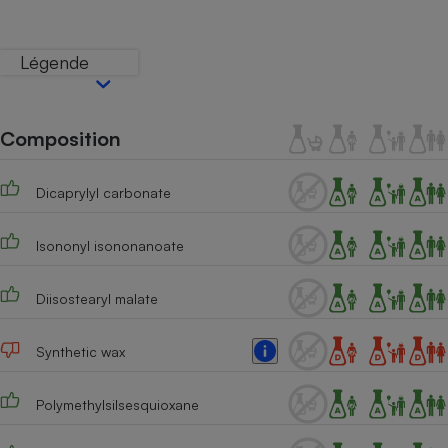
Téléphone mobile -
Smartphone
Plaque de cuisson à
Légende
induction
Composition
Climatiseur -
Ventilateur
Dicaprylyl carbonate
Antivirus
Isononyl isononanoate
Climatiseur -
Ventilateur
Diisostearyl malate
Synthetic wax
Polymethylsilsesquioxane