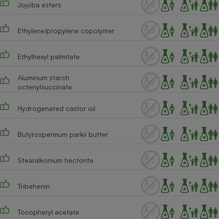
Jojoba esters
Cafetière à expressos
Ethylene/propylene copolymer
Ethylhexyl palmitate
Aluminum starch
octenylsuccinate
Hydrogenated castor oil
Robot ménager
Butyrospermum parkii butter
Stearalkonium hectorite
Tribehenin
Tocopheryl acetate