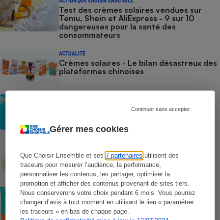
ACTION QUE CHOISIR ENSEMBLE
Test des crèmes solaires vendues sur
Temu, Shein et AliExpress - 9 sur 10
dangereuses pour la santé des
consommateurs
ACTUALITÉ
Crèmes solaires - Le bilan désastreux des
plateformes chinoises
CONSEILS
Crèmes solaires - Les logos à la loupe
Continuer sans accepter
Gérer mes cookies
COMMENT NOUS TESTONS
Crèmes solaires - Le protocole
Que Choisir Ensemble et ses
7 partenaires
utilisent des
traceurs pour mesurer l’audience, la performance,
personnaliser les contenus, les partager, optimiser la
promotion et afficher des contenus provenant de sites tiers.
COMMENT NOUS TESTONS
Nous conserverons votre choix pendant 6 mois. Vous pourrez
Crèmes solaires visage - Le protocole
changer d’avis à tout moment en utilisant le lien « paramétrer
les traceurs » en bas de chaque page.