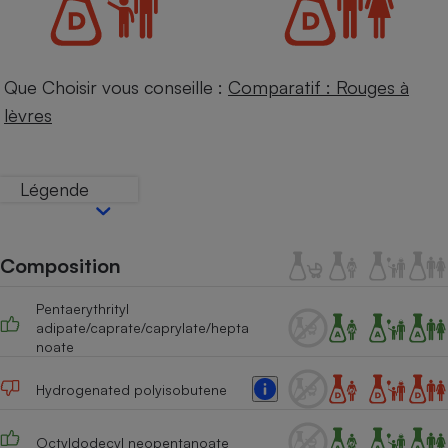
Téléphone mobile -
Smartphone
Plaque de cuisson à
induction
Que Choisir vous conseille :
Comparatif : Rouges à
lèvres
Climatiseur -
Ventilateur
Légende
Antivirus
Climatiseur -
Composition
Ventilateur
Pentaerythrityl
adipate/caprate/caprylate/hepta
noate
Hydrogenated polyisobutene
Octyldodecyl neopentanoate