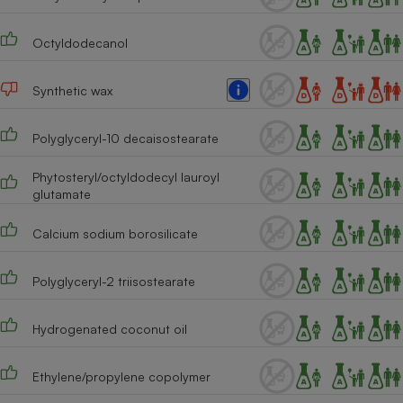
Cafetière à expressos
Octyldodecanol
Synthetic wax
Polyglyceryl-10 decaisostearate
Phytosteryl/octyldodecyl lauroyl
glutamate
Robot ménager
Calcium sodium borosilicate
Polyglyceryl-2 triisostearate
Hydrogenated coconut oil
Ethylene/propylene copolymer