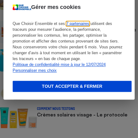
Temu, Shein et AliExpress - 9 sur 10
dangereuses pour la santé des
Gérer mes cookies
consommateurs
ACTUALITÉ
Que Choisir Ensemble et ses
7 partenaires
utilisent des
Crèmes solaires - Le bilan désastreux des
traceurs pour mesurer l’audience, la performance,
plateformes chinoises
personnaliser les contenus, les partager, optimiser la
promotion et afficher des contenus provenant de sites tiers.
Nous conserverons votre choix pendant 6 mois. Vous pourrez
CONSEILS
changer d’avis à tout moment en utilisant le lien « paramétrer
Crèmes solaires - Les logos à la loupe
les traceurs » en bas de chaque page.
Politique de confidentialité mise à jour le 12/07/2024
Personnaliser mes choix
COMMENT NOUS TESTONS
Crèmes solaires - Le protocole
TOUT ACCEPTER & FERMER
COMMENT NOUS TESTONS
Crèmes solaires visage - Le protocole