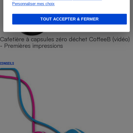
Personnaliser mes choix
TOUT ACCEPTER & FERMER
Cafetière à capsules zéro déchet CoffeeB (vidéo)
- Premières impressions
CONSEILS