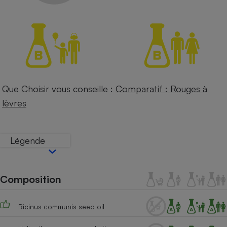
Petit électroménager - U
Complément
alimentaire
Mutuelle
Assurance emprunteur
Que Choisir vous conseille :
Comparatif : Rouges à
Matelas
Champagne
lèvres
bouteille
Banque en 
Téléviseur
Légende
Antimoustique
Lave-linge
Composition
Radiateur électrique
Ricinus communis seed oil