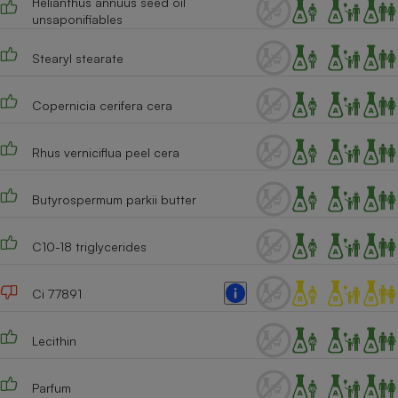
Helianthus annuus seed oil
Téléphone mobile -
unsaponifiables
Smartphone
Plaque de cuisson à
induction
Stearyl stearate
Copernicia cerifera cera
Climatiseur -
Ventilateur
Rhus verniciflua peel cera
Butyrospermum parkii butter
Antivirus
Climatiseur -
C10-18 triglycerides
Ventilateur
Ci 77891
Lecithin
Parfum