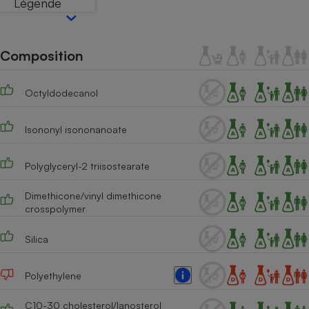
Légende
Téléphone mobile -
Smartphone
Plaque de cuisson à
induction
Composition
Octyldodecanol
Climatiseur -
Ventilateur
Isononyl isononanoate
Antivirus
Polyglyceryl-2 triisostearate
Climatiseur -
Ventilateur
Dimethicone/vinyl dimethicone
crosspolymer
Silica
Polyethylene
C10-30 cholesterol/lanosterol