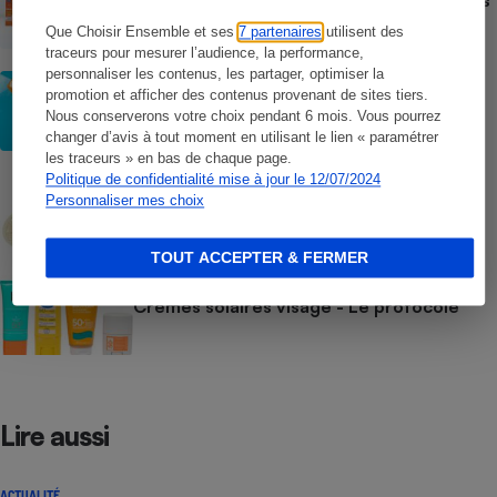
Crèmes solaires - Le bilan désastreux des
plateformes chinoises
Que Choisir Ensemble et ses
7 partenaires
utilisent des
traceurs pour mesurer l’audience, la performance,
personnaliser les contenus, les partager, optimiser la
CONSEILS
promotion et afficher des contenus provenant de sites tiers.
Crèmes solaires - Les logos à la loupe
Nous conserverons votre choix pendant 6 mois. Vous pourrez
changer d’avis à tout moment en utilisant le lien « paramétrer
les traceurs » en bas de chaque page.
Politique de confidentialité mise à jour le 12/07/2024
COMMENT NOUS TESTONS
Personnaliser mes choix
Crèmes solaires - Le protocole
TOUT ACCEPTER & FERMER
COMMENT NOUS TESTONS
Crèmes solaires visage - Le protocole
Lire aussi
ACTUALITÉ