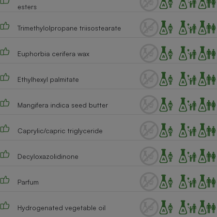
esters
Cafetière à expressos
Trimethylolpropane triisostearate
Euphorbia cerifera wax
Ethylhexyl palmitate
Mangifera indica seed butter
Robot ménager
Caprylic/capric triglyceride
Decyloxazolidinone
Parfum
Hydrogenated vegetable oil