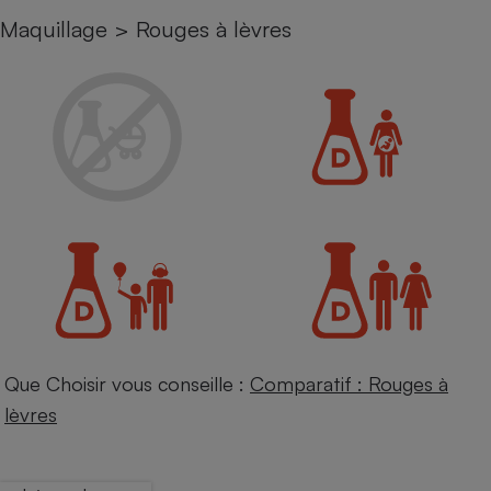
Maquillage
>
Rouges à lèvres
Petit électroménager - U
Complément
alimentaire
Mutuelle
Assurance emprunteur
Matelas
Champagne
bouteille
Banque en 
Téléviseur
Antimoustique
Lave-linge
Que Choisir vous conseille :
Comparatif : Rouges à
lèvres
Radiateur électrique