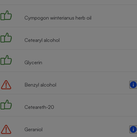
Radiateur électrique
Cympogon winterianus herb oil
Téléphone mobile -
Smartphone
Plaque de cuisson à
induction
Cetearyl alcohol
Glycerin
Climatiseur -
Ventilateur
Benzyl alcohol
Antivirus
Climatiseur -
Ventilateur
Ceteareth-20
Geraniol