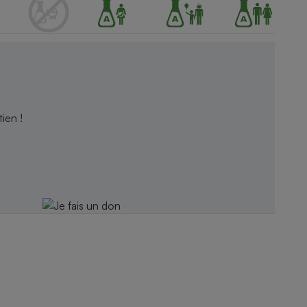
ien !