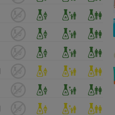
Électricité - Gaz
Appareil photo
numérique
Four encastrable
Lessive
Aspirateur