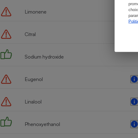
promo
choix
Limonene
param
Polit
Citral
Sodium hydroxide
Eugenol
Linalool
Phenoxyethanol