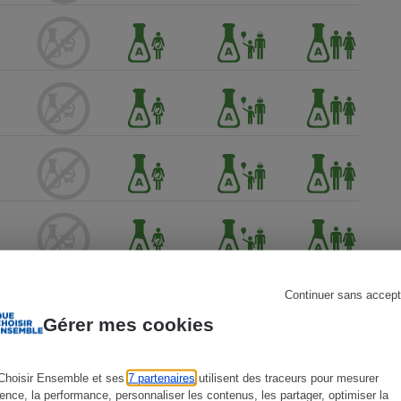
s
Réfrigérateur
Continuer sans accept
Gérer mes cookies
Choisir Ensemble et ses
7 partenaires
utilisent des traceurs pour mesurer
ience, la performance, personnaliser les contenus, les partager, optimiser la