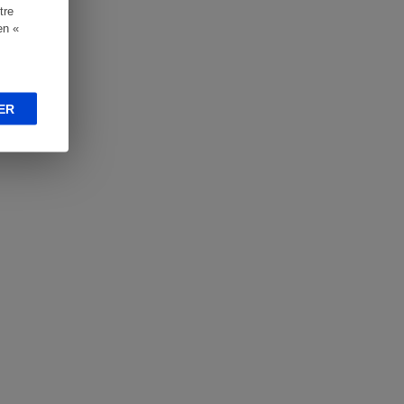
tre
en «
ER