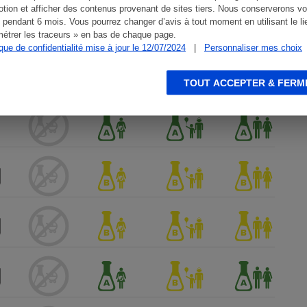
tion et afficher des contenus provenant de sites tiers. Nous conserverons vo
 pendant 6 mois. Vous pourrez changer d’avis à tout moment en utilisant le li
étrer les traceurs » en bas de chaque page.
ique de confidentialité mise à jour le 12/07/2024
|
Personnaliser mes choix
TOUT ACCEPTER & FERM