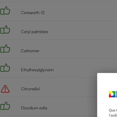
Ceteareth-12
Cafetière à expresso
Cetyl palmitate
Carbomer
Ethylhexylglycerin
Robot ménager
Citronellol
Disodium edta
Que 
l’aud