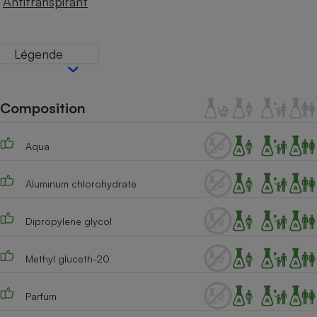
Antitranspirant
Téléphone mobile -
Smartphone
Plaque de cuisson à
induction
Légende
Climatiseur -
Composition
Ventilateur
Aqua
Antivirus
Aluminum chlorohydrate
Climatiseur -
Ventilateur
Dipropylene glycol
Methyl gluceth-20
Parfum