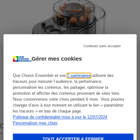
Continuer sans accepter
Gérer mes cookies
Que Choisir Ensemble et ses
7 partenaires
utilisent des
traceurs pour mesurer l’audience, la performance,
personnaliser les contenus, les partager, optimiser la
promotion et afficher des contenus provenant de sites tiers.
Nous conserverons votre choix pendant 6 mois. Vous pourrez
changer d’avis à tout moment en utilisant le lien « paramétrer
les traceurs » en bas de chaque page.
Politique de confidentialité mise à jour le 12/07/2024
Personnaliser mes choix
Cafetière à capsules zéro déchet CoffeeB (vidéo)
- Premières impressions
TOUT ACCEPTER & FERMER