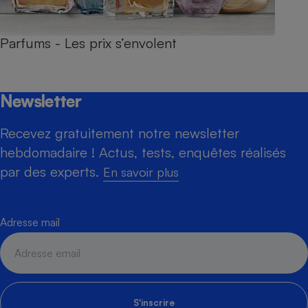
Parfums - Les prix s’envolent
Newsletter
Recevez gratuitement notre newsletter
hebdomadaire ! Actus, tests, enquêtes réalisés
par des experts.
En savoir plus
Adresse mail
S'inscrire