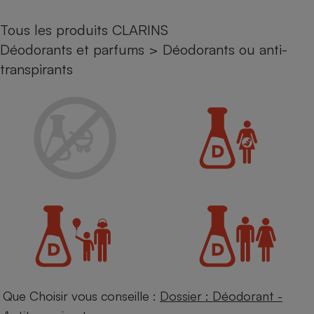
Petit électroménager - U
Tous les produits CLARINS
Complément
alimentaire
Déodorants et parfums
>
Déodorants ou anti-
Mutuelle
Assurance emprunteur
transpirants
Matelas
Champagne
bouteille
Banque en 
Téléviseur
Antimoustique
Lave-linge
Radiateur électrique
Que Choisir vous conseille :
Dossier : Déodorant -