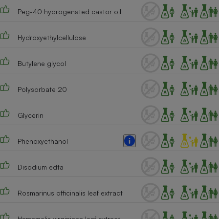
Peg-40 hydrogenated castor oil
Cafetière à expressos
Hydroxyethylcellulose
Butylene glycol
Polysorbate 20
Robot ménager
Glycerin
Phenoxyethanol
Disodium edta
Rosmarinus officinalis leaf extract
Hamamelis virginiana leaf extract