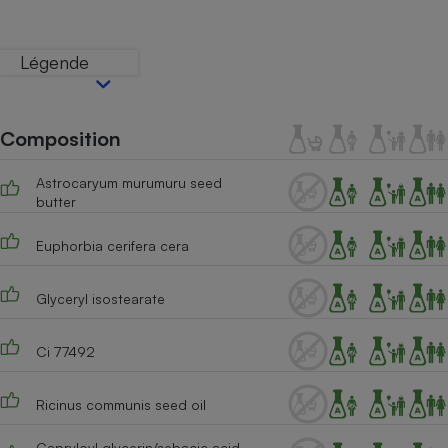
Téléphone mobile -
Smartphone
Plaque de cuisson à
Légende
induction
Composition
Climatiseur -
Ventilateur
Astrocaryum murumuru seed
butter
Antivirus
Euphorbia cerifera cera
Climatiseur -
Ventilateur
Glyceryl isostearate
Ci 77492
Ricinus communis seed oil
Capryloyl glycerin/sebacic acid