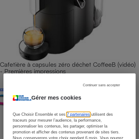
Cafetière à capsules zéro déchet CoffeeB (vidéo)
- Premières impressions
Continuer sans accepter
CONSEILS
Gérer mes cookies
Que Choisir Ensemble et ses
7 partenaires
utilisent des
traceurs pour mesurer l’audience, la performance,
personnaliser les contenus, les partager, optimiser la
promotion et afficher des contenus provenant de sites tiers.
Nous conserverons votre choix pendant 6 mois. Vous pourrez