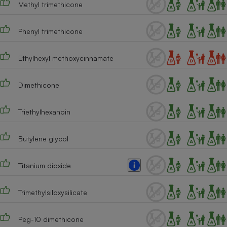
Methyl trimethicone
Téléphone mobile -
Smartphone
Plaque de cuisson à
induction
Phenyl trimethicone
Ethylhexyl methoxycinnamate
Climatiseur -
Ventilateur
Dimethicone
Triethylhexanoin
Antivirus
Climatiseur -
Butylene glycol
Ventilateur
Titanium dioxide
Trimethylsiloxysilicate
Peg-10 dimethicone