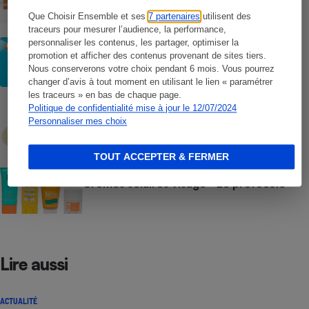
plateformes chinoises
Que Choisir Ensemble et ses
7 partenaires
utilisent des
traceurs pour mesurer l’audience, la performance,
personnaliser les contenus, les partager, optimiser la
CONSEILS
Crèmes solaires - Les logos à la loupe
promotion et afficher des contenus provenant de sites tiers.
Nous conserverons votre choix pendant 6 mois. Vous pourrez
changer d’avis à tout moment en utilisant le lien « paramétrer
les traceurs » en bas de chaque page.
COMMENT NOUS TESTONS
Politique de confidentialité mise à jour le 12/07/2024
Crèmes solaires - Le protocole
Personnaliser mes choix
TOUT ACCEPTER & FERMER
COMMENT NOUS TESTONS
Crèmes solaires visage - Le protocole
Lire aussi
ACTUALITÉ