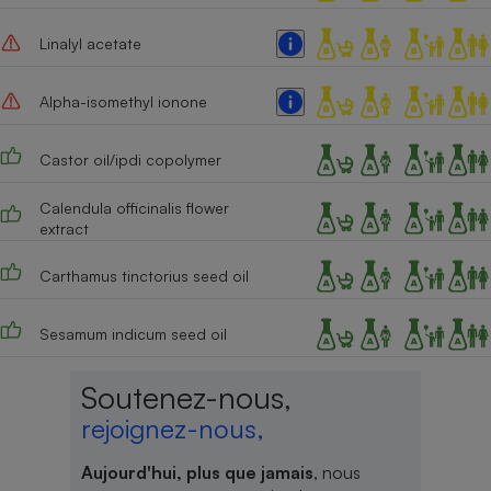
Linalyl acetate
Alpha-isomethyl ionone
Castor oil/ipdi copolymer
Calendula officinalis flower
extract
Carthamus tinctorius seed oil
Sesamum indicum seed oil
Soutenez-nous,
rejoignez-nous,
Aujourd'hui, plus que jamais
, nous