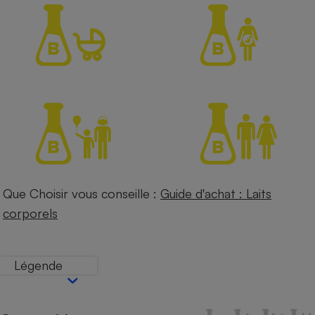
Petit électroménager - U
Complément
alimentaire
Mutuelle
Assurance emprunteur
Matelas
Champagne
bouteille
Banque en 
Téléviseur
Que Choisir vous conseille :
Guide d'achat : Laits
Antimoustique
Lave-linge
corporels
Légende
Radiateur électrique