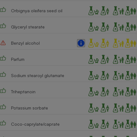
Cafetière à expressos
Orbignya oleifera seed oil
Glyceryl stearate
Benzyl alcohol
Parfum
Robot ménager
Sodium stearoyl glutamate
Triheptanoin
Potassium sorbate
Coco-caprylate/caprate