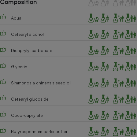
Composition
Téléphone mobile -
Smartphone
Plaque de cuisson à
Aqua
induction
Cetearyl alcohol
Climatiseur -
Ventilateur
Dicaprylyl carbonate
Glycerin
Antivirus
Climatiseur -
Simmondsia chinensis seed oil
Ventilateur
Cetearyl glucoside
Coco-caprylate
Butyrospermum parkii butter