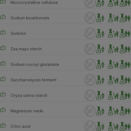
Microcrystalline cellulose
Téléphone mobile -
Smartphone
Plaque de cuisson à
induction
Sodium bicarbonate
Sorbitol
Climatiseur -
Ventilateur
Zea mays starch
Sodium cocoyl glutamate
Antivirus
Climatiseur -
Saccharomyces ferment
Ventilateur
Oryza sativa starch
Magnesium oxide
Citric acid