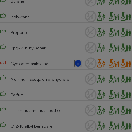
Butane
Téléphone mobile -
Smartphone
Plaque de cuisson à
Isobutane
induction
Propane
Climatiseur -
Ppg-14 butyl ether
Ventilateur
Cyclopentasiloxane
Antivirus
Climatiseur -
Aluminum sesquichlorohydrate
Ventilateur
Parfum
Helianthus annuus seed oil
C12-15 alkyl benzoate