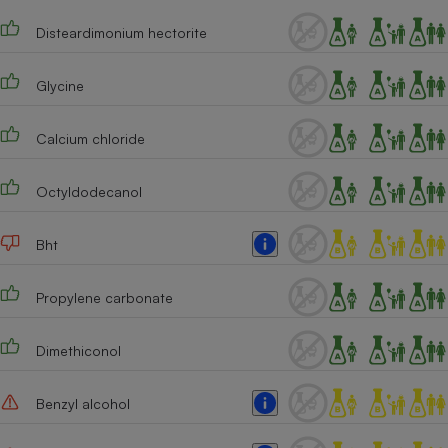
Cafetière à expressos
Disteardimonium hectorite
Glycine
Calcium chloride
Octyldodecanol
Robot ménager
Bht
Propylene carbonate
Dimethiconol
Benzyl alcohol