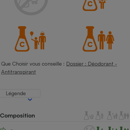
Petit électroménager - U
Complément
alimentaire
Mutuelle
Assurance emprunteur
Matelas
Champagne
bouteille
Que Choisir vous conseille :
Dossier : Déodorant -
Banque en 
Antitranspirant
Téléviseur
Antimoustique
Lave-linge
Légende
Radiateur électrique
Composition