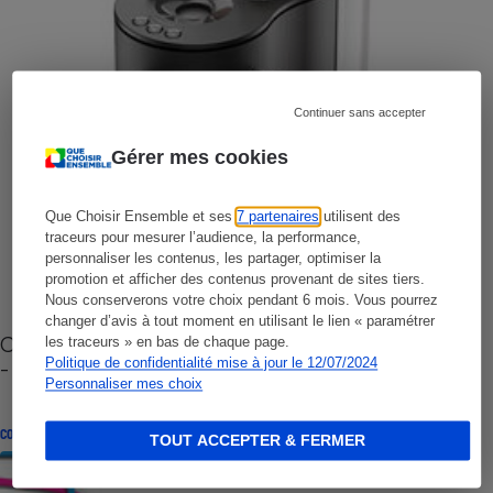
Continuer sans accepter
Gérer mes cookies
Que Choisir Ensemble et ses
7 partenaires
utilisent des
traceurs pour mesurer l’audience, la performance,
personnaliser les contenus, les partager, optimiser la
promotion et afficher des contenus provenant de sites tiers.
Nous conserverons votre choix pendant 6 mois. Vous pourrez
changer d’avis à tout moment en utilisant le lien « paramétrer
Cafetière à capsules zéro déchet CoffeeB (vidéo)
les traceurs » en bas de chaque page.
- Premières impressions
Politique de confidentialité mise à jour le 12/07/2024
Personnaliser mes choix
CONSEILS
TOUT ACCEPTER & FERMER