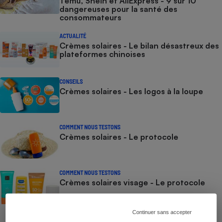
Temu, Shein et AliExpress - 9 sur 10
dangereuses pour la santé des
consommateurs
ACTUALITÉ
Crèmes solaires - Le bilan désastreux des
plateformes chinoises
CONSEILS
Crèmes solaires - Les logos à la loupe
COMMENT NOUS TESTONS
Crèmes solaires - Le protocole
COMMENT NOUS TESTONS
Crèmes solaires visage - Le protocole
Continuer sans accepter