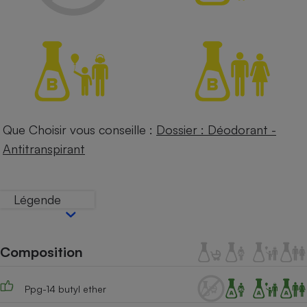
Petit électroménager - U
Complément
alimentaire
Mutuelle
Assurance emprunteur
Que Choisir vous conseille :
Dossier : Déodorant -
Matelas
Champagne
Antitranspirant
bouteille
Banque en 
Téléviseur
Antimoustique
Légende
Lave-linge
Composition
Radiateur électrique
Ppg-14 butyl ether