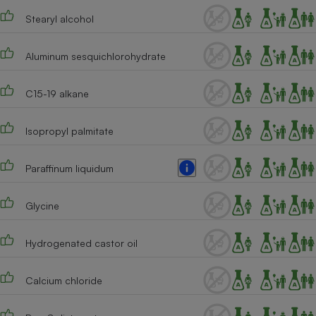
Téléphone mobile -
Stearyl alcohol
Smartphone
Plaque de cuisson à
induction
Aluminum sesquichlorohydrate
C15-19 alkane
Climatiseur -
Ventilateur
Isopropyl palmitate
Antivirus
Paraffinum liquidum
Climatiseur -
Ventilateur
Glycine
Hydrogenated castor oil
Calcium chloride