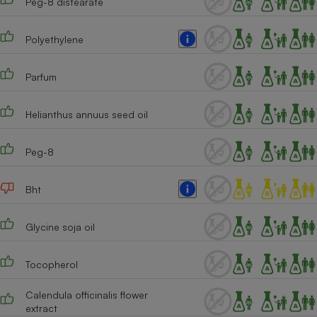
Peg-8 distearate
Cafetière à expressos
Polyethylene
Parfum
Helianthus annuus seed oil
Peg-8
Robot ménager
Bht
Glycine soja oil
Tocopherol
Calendula officinalis flower
extract