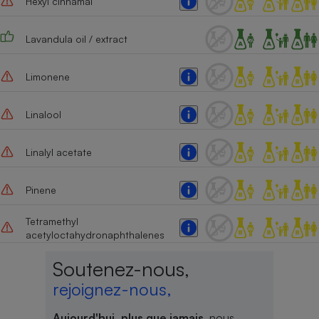
Hexyl cinnamal
Lavandula oil / extract
Limonene
Linalool
Linalyl acetate
Pinene
Tetramethyl
acetyloctahydronaphthalenes
Soutenez-nous,
rejoignez-nous,
Aujourd'hui, plus que jamais
, nous