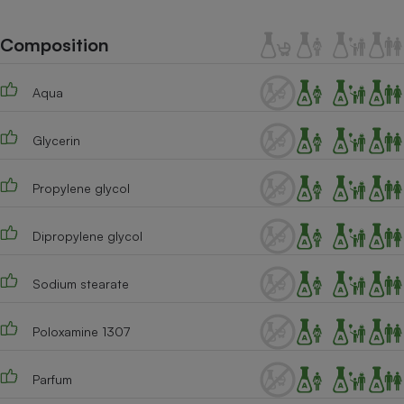
Téléphone mobile -
Smartphone
Plaque de cuisson à
Composition
induction
Aqua
Climatiseur -
Glycerin
Ventilateur
Propylene glycol
Antivirus
Climatiseur -
Dipropylene glycol
Ventilateur
Sodium stearate
Poloxamine 1307
Parfum