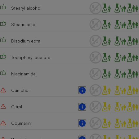
Stearyl alcohol
Cafetière à expressos
Stearic acid
Disodium edta
Tocopheryl acetate
Robot ménager
Niacinamide
Camphor
Citral
Coumarin