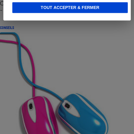
Cafetière à capsules zéro déchet CoffeeB (vidéo)
TOUT ACCEPTER & FERMER
- Premières impressions
CONSEILS