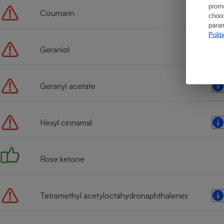
promo
Coumarin
choix
param
Polit
Geraniol
Geranyl acetate
Hexyl cinnamal
Rose ketone
Tetramethyl acetyloctahydronaphthalenes