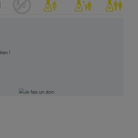
ien !