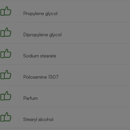
Radiateur électrique
Propylene glycol
Téléphone mobile -
Smartphone
Plaque de cuisson à
Dipropylene glycol
induction
Sodium stearate
Climatiseur -
Ventilateur
Poloxamine 1307
Antivirus
Climatiseur -
Parfum
Ventilateur
Stearyl alcohol