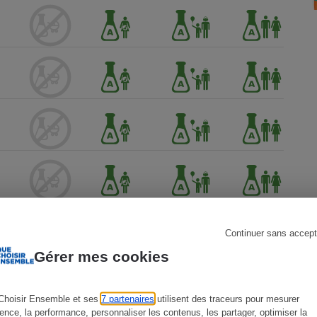
s
Réfrigérateur
Continuer sans accept
Gérer mes cookies
Choisir Ensemble et ses
7 partenaires
utilisent des traceurs pour mesurer
ience, la performance, personnaliser les contenus, les partager, optimiser la