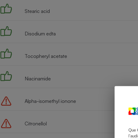
Stearic acid
Cafetière à expresso
Disodium edta
Tocopheryl acetate
Niacinamide
Robot ménager
Alpha-isomethyl ionone
Citronellol
Que 
l’aud