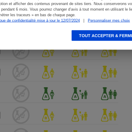
tion et afficher des contenus provenant de sites tiers. Nous conserverons vo
 pendant 6 mois. Vous pourrez changer d’avis à tout moment en utilisant le li
étrer les traceurs » en bas de chaque page.
ique de confidentialité mise à jour le 12/07/2024
|
Personnaliser mes choix
TOUT ACCEPTER & FERM