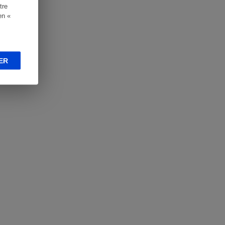
tre
en «
ER