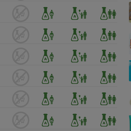
Électricité - Gaz
Appareil photo
numérique
Four encastrable
Lessive
Aspirateur