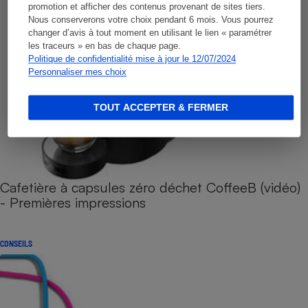
promotion et afficher des contenus provenant de sites tiers.
Nous conserverons votre choix pendant 6 mois. Vous pourrez
changer d’avis à tout moment en utilisant le lien « paramétrer
les traceurs » en bas de chaque page.
Politique de confidentialité mise à jour le 12/07/2024
Personnaliser mes choix
TOUT ACCEPTER & FERMER
Cafetière à capsules zéro déchet CoffeeB (vidéo)
- Premières impressions
CONSEILS