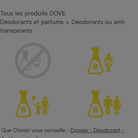
Petit électroménager - U
Tous les produits DOVE
Complément
alimentaire
Déodorants et parfums
>
Déodorants ou anti-
Mutuelle
Assurance emprunteur
transpirants
Matelas
Champagne
bouteille
Banque en 
Téléviseur
Antimoustique
Lave-linge
Radiateur électrique
Que Choisir vous conseille :
Dossier : Déodorant -