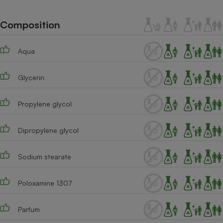
Téléphone mobile -
Smartphone
Plaque de cuisson à
Composition
induction
Aqua
Climatiseur -
Glycerin
Ventilateur
Propylene glycol
Antivirus
Climatiseur -
Dipropylene glycol
Ventilateur
Sodium stearate
Poloxamine 1307
Parfum