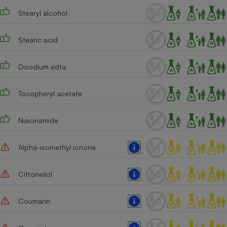
Stearyl alcohol
Cafetière à expressos
Stearic acid
Disodium edta
Tocopheryl acetate
Robot ménager
Niacinamide
Alpha-isomethyl ionone
Citronellol
Coumarin