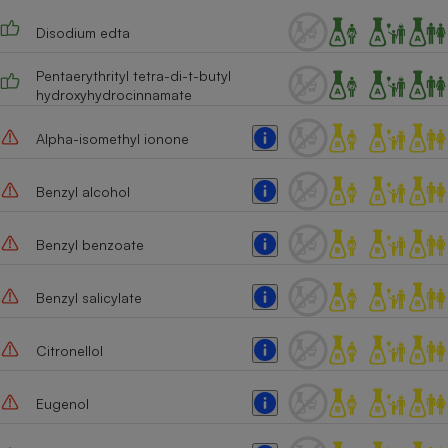
Cafetière à expressos
Disodium edta
Pentaerythrityl tetra-di-t-butyl
hydroxyhydrocinnamate
Alpha-isomethyl ionone
Benzyl alcohol
Robot ménager
Benzyl benzoate
Benzyl salicylate
Citronellol
Eugenol