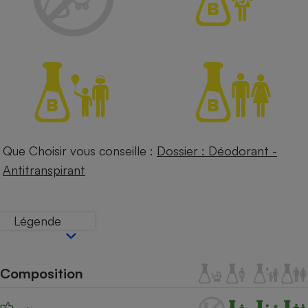
Petit électroménager - U
Complément
alimentaire
Mutuelle
Assurance emprunteur
Matelas
Champagne
bouteille
Que Choisir vous conseille :
Dossier : Déodorant -
Banque en 
Antitranspirant
Téléviseur
Antimoustique
Lave-linge
Légende
Radiateur électrique
Composition