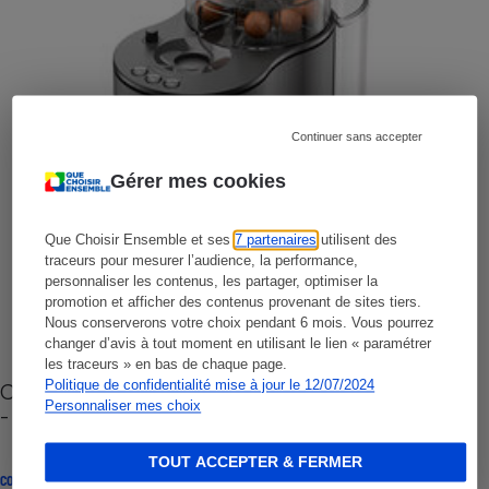
Continuer sans accepter
Gérer mes cookies
Que Choisir Ensemble et ses
7 partenaires
utilisent des
traceurs pour mesurer l’audience, la performance,
personnaliser les contenus, les partager, optimiser la
promotion et afficher des contenus provenant de sites tiers.
Nous conserverons votre choix pendant 6 mois. Vous pourrez
changer d’avis à tout moment en utilisant le lien « paramétrer
les traceurs » en bas de chaque page.
Politique de confidentialité mise à jour le 12/07/2024
Cafetière à capsules zéro déchet CoffeeB (vidéo)
Personnaliser mes choix
- Premières impressions
TOUT ACCEPTER & FERMER
CONSEILS