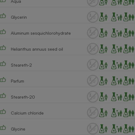
Aqua
Téléphone mobile -
Smartphone
Plaque de cuisson à
Glycerin
induction
Aluminum sesquichlorohydrate
Climatiseur -
Helianthus annuus seed oil
Ventilateur
Steareth-2
Antivirus
Climatiseur -
Parfum
Ventilateur
Steareth-20
Calcium chloride
Glycine