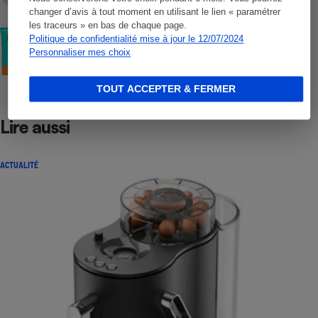
changer d’avis à tout moment en utilisant le lien « paramétrer
les traceurs » en bas de chaque page.
COMMENT NOUS TESTONS
Politique de confidentialité mise à jour le 12/07/2024
Crèmes solaires visage - Le protocole
Personnaliser mes choix
TOUT ACCEPTER & FERMER
Lire aussi
ACTUALITÉ