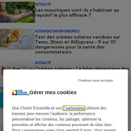
ACTUALITÉ
Les moustiques vont-ils s’habituer au
répulsif le plus efficace ?
ACTION QUE CHOISIR ENSEMBLE
Test des crèmes solaires vendues sur
Temu, Shein et AliExpress - 9 sur 10
dangereuses pour la santé des
consommateurs
ACTUALITÉ
Crèmes solaires - Le bilan désastreux des
plateformes chinoises
Continuer sans accepter
CONSEILS
Gérer mes cookies
Crèmes solaires - Les logos à la loupe
Que Choisir Ensemble et ses
7 partenaires
utilisent des
traceurs pour mesurer l’audience, la performance,
COMMENT NOUS TESTONS
personnaliser les contenus, les partager, optimiser la
Crèmes solaires - Le protocole
promotion et afficher des contenus provenant de sites tiers.
Nous conserverons votre choix pendant 6 mois. Vous pourrez