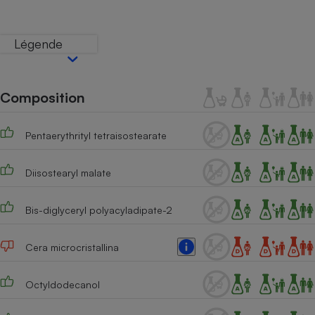
Téléphone mobile -
Smartphone
Plaque de cuisson à
Légende
induction
Composition
Climatiseur -
Ventilateur
Pentaerythrityl tetraisostearate
Antivirus
Diisostearyl malate
Climatiseur -
Ventilateur
Bis-diglyceryl polyacyladipate-2
Cera microcristallina
Octyldodecanol