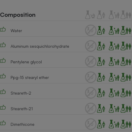
Téléphone mobile -
Smartphone
Plaque de cuisson à
Composition
induction
Water
Climatiseur -
Aluminum sesquichlorohydrate
Ventilateur
Pentylene glycol
Antivirus
Climatiseur -
Ppg-15 stearyl ether
Ventilateur
Steareth-2
Steareth-21
Dimethicone