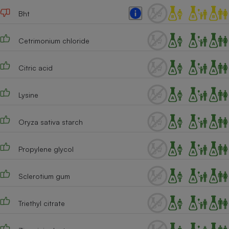
Bht
Cafetière à expressos
Cetrimonium chloride
Citric acid
Lysine
Robot ménager
Oryza sativa starch
Propylene glycol
Sclerotium gum
Triethyl citrate