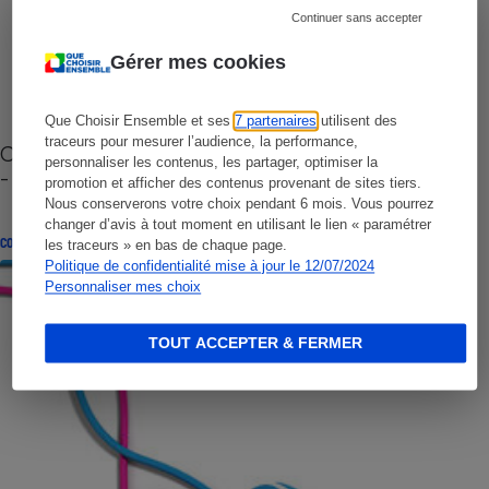
Continuer sans accepter
Gérer mes cookies
Que Choisir Ensemble et ses
7 partenaires
utilisent des
traceurs pour mesurer l’audience, la performance,
Cafetière à capsules zéro déchet CoffeeB (vidéo)
personnaliser les contenus, les partager, optimiser la
- Premières impressions
promotion et afficher des contenus provenant de sites tiers.
Nous conserverons votre choix pendant 6 mois. Vous pourrez
changer d’avis à tout moment en utilisant le lien « paramétrer
CONSEILS
les traceurs » en bas de chaque page.
Politique de confidentialité mise à jour le 12/07/2024
Personnaliser mes choix
TOUT ACCEPTER & FERMER