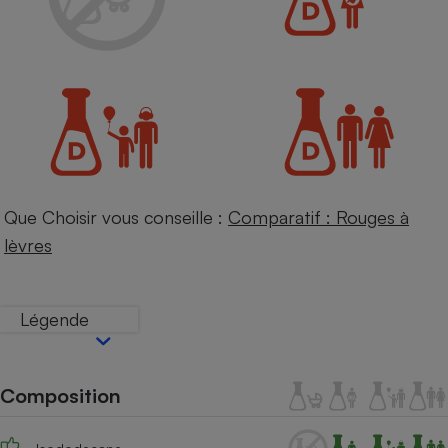
Petit électroménager - U
Complément
alimentaire
Mutuelle
Assurance emprunteur
Matelas
Champagne
Que Choisir vous conseille :
Comparatif : Rouges à
bouteille
Banque en 
lèvres
Téléviseur
Antimoustique
Lave-linge
Légende
Composition
Radiateur électrique