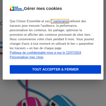
Gérer mes cookies
Que Choisir Ensemble et ses
7 partenaires
utilisent des
Cafetière à capsules zéro déchet CoffeeB (vidéo)
traceurs pour mesurer l’audience, la performance,
- Premières impressions
personnaliser les contenus, les partager, optimiser la
promotion et afficher des contenus provenant de sites tiers.
Nous conserverons votre choix pendant 6 mois. Vous pourrez
CONSEILS
changer d’avis à tout moment en utilisant le lien « paramétrer
les traceurs » en bas de chaque page.
Politique de confidentialité mise à jour le 12/07/2024
Personnaliser mes choix
TOUT ACCEPTER & FERMER