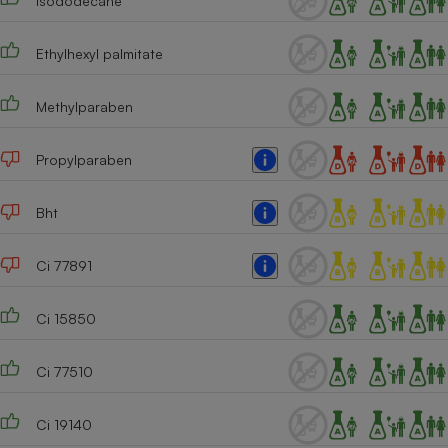
Isododecane
Téléphone mobile -
Smartphone
Plaque de cuisson à
Ethylhexyl palmitate
induction
Methylparaben
Climatiseur -
Propylparaben
Ventilateur
Bht
Antivirus
Climatiseur -
Ci 77891
Ventilateur
Ci 15850
Ci 77510
Ci 19140