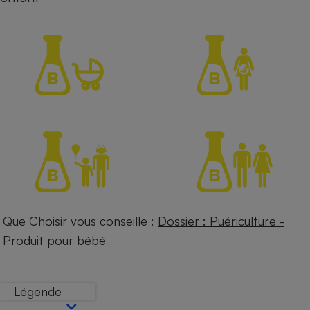
Petit électroménager - U
Complément
alimentaire
Mutuelle
Assurance emprunteur
Matelas
Champagne
bouteille
Banque en 
Téléviseur
Antimoustique
Lave-linge
Que Choisir vous conseille :
Dossier : Puériculture -
Produit pour bébé
Radiateur électrique
Légende