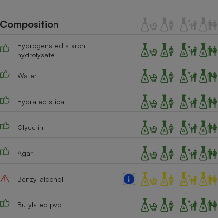
Téléphone mobile -
Smartphone
Plaque de cuisson à
Composition
induction
Hydrogenated starch
hydrolysate
Climatiseur -
Water
Ventilateur
Hydrated silica
Antivirus
Climatiseur -
Glycerin
Ventilateur
Agar
Benzyl alcohol
Butylated pvp