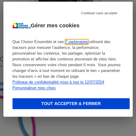
Continuer sans accepter
Gérer mes cookies
Que Choisir Ensemble et ses
7 partenaires
utilisent des
traceurs pour mesurer l’audience, la performance,
personnaliser les contenus, les partager, optimiser la
Cafetière à capsules zéro déchet CoffeeB (vidéo)
promotion et afficher des contenus provenant de sites tiers.
- Premières impressions
Nous conserverons votre choix pendant 6 mois. Vous pourrez
changer d’avis à tout moment en utilisant le lien « paramétrer
les traceurs » en bas de chaque page.
Politique de confidentialité mise à jour le 12/07/2024
CONSEILS
Personnaliser mes choix
TOUT ACCEPTER & FERMER