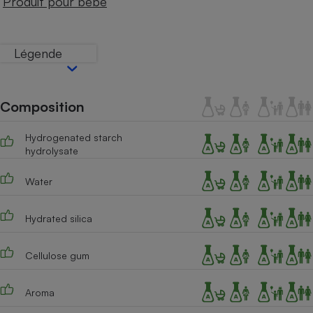
Produit pour bébé
Téléphone mobile -
Smartphone
Plaque de cuisson à
induction
Légende
Climatiseur -
Composition
Ventilateur
Hydrogenated starch
hydrolysate
Antivirus
Water
Climatiseur -
Ventilateur
Hydrated silica
Cellulose gum
Aroma