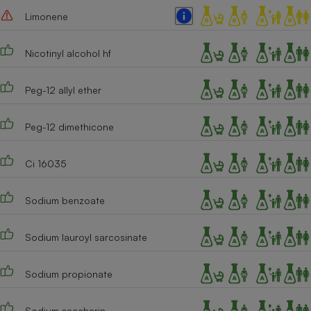
Limonene
Cafetière à expressos
Nicotinyl alcohol hf
Peg-12 allyl ether
Peg-12 dimethicone
Robot ménager
Ci 16035
Sodium benzoate
Sodium lauroyl sarcosinate
Sodium propionate
Sodium saccharin