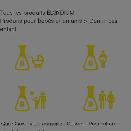
Petit électroménager - U
Tous les produits ELGYDIUM
Complément
alimentaire
Produits pour bébés et enfants
>
Dentifrices
Mutuelle
Assurance emprunteur
enfant
Matelas
Champagne
bouteille
Banque en 
Téléviseur
Antimoustique
Lave-linge
Radiateur électrique
Que Choisir vous conseille :
Dossier : Puériculture -