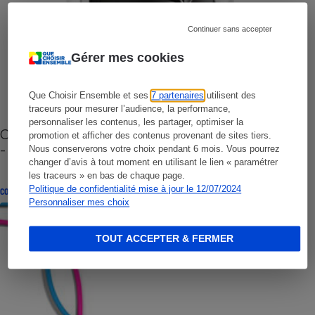
Continuer sans accepter
Gérer mes cookies
Que Choisir Ensemble et ses
7 partenaires
utilisent des
traceurs pour mesurer l’audience, la performance,
personnaliser les contenus, les partager, optimiser la
Cafetière à capsules zéro déchet CoffeeB (vidéo)
promotion et afficher des contenus provenant de sites tiers.
- Premières impressions
Nous conserverons votre choix pendant 6 mois. Vous pourrez
changer d’avis à tout moment en utilisant le lien « paramétrer
les traceurs » en bas de chaque page.
Politique de confidentialité mise à jour le 12/07/2024
CONSEILS
Personnaliser mes choix
TOUT ACCEPTER & FERMER